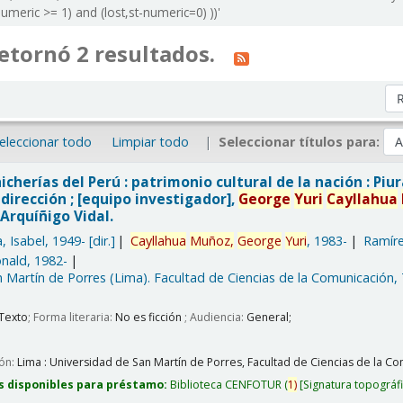
meric >= 1) and (lost,st-numeric=0) ))'
etornó 2 resultados.
Or
eleccionar todo
Limpiar todo
Seleccionar títulos para:
icherías del Perú : patrimonio cultural de la nación : Piu
dirección ; [equipo investigador],
George
Yuri
Cayllahua
Arquíñigo Vidal.
, Isabel
, 1949-
[dir.]
Cayllahua
Muñoz,
George
Yuri
, 1983-
Ramíre
nald
, 1982-
 Martín de Porres (Lima). Facultad de Ciencias de la Comunicación,
Texto
; Forma literaria:
No es ficción
; Audiencia:
General;
ión:
Lima :
Universidad de San Martín de Porres, Facultad de Ciencias de la Com
s disponibles para préstamo:
Biblioteca CENFOTUR
(
1)
Signatura topográf