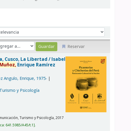
denar por:
Reservar
ra, Cusco, La Libertad /
Isabel
Muñoz,
Enrique Ramírez
z Angulo, Enrique
, 1975-
 Turismo y Psicología
unicación, Turismo y Psicología,
2017
ica:
641.5985/A45/t.1
.