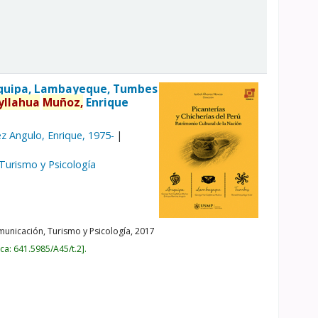
Arequipa, Lambayeque, Tumbes
yllahua
Muñoz,
Enrique
z Angulo, Enrique
, 1975-
 Turismo y Psicología
unicación, Turismo y Psicología,
2017
ica:
641.5985/A45/t.2
.