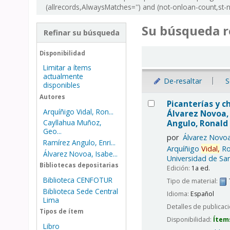
(allrecords,AlwaysMatches='') and (not-onloan-count,st-nu
Su búsqueda r
Refinar su búsqueda
Ordenar
Disponibilidad
Limitar a ítems
actualmente
De-resaltar
S
disponibles
Resultados
Autores
Picanterías y ch
Arquíñigo Vidal, Ron...
Álvarez Novoa, 
Angulo, Ronald 
Cayllahua Muñoz,
Geo...
por
Álvarez Novoa
Ramírez Angulo, Enri...
Arquíñigo
Vidal,
Ro
Álvarez Novoa, Isabe...
Universidad de San
Bibliotecas depositarias
Edición:
1a ed.
Biblioteca CENFOTUR
Tipo de material:
Biblioteca Sede Central
Idioma:
Español
Lima
Detalles de publicac
Tipos de ítem
Disponibilidad:
Ítem
Libro