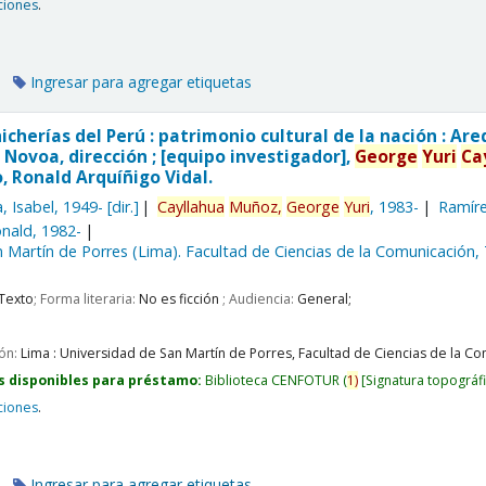
ciones
.
Ingresar para agregar etiquetas
hicherías del Perú : patrimonio cultural de la nación : 
 Novoa, dirección ; [equipo investigador],
George
Yuri
Ca
, Ronald Arquíñigo Vidal.
, Isabel
, 1949-
[dir.]
Cayllahua
Muñoz,
George
Yuri
, 1983-
Ramíre
nald
, 1982-
 Martín de Porres (Lima). Facultad de Ciencias de la Comunicación,
Texto
; Forma literaria:
No es ficción
; Audiencia:
General;
ión:
Lima :
Universidad de San Martín de Porres, Facultad de Ciencias de la Com
s disponibles para préstamo:
Biblioteca CENFOTUR
(
1)
Signatura topográf
ciones
.
Ingresar para agregar etiquetas