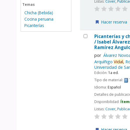
Listas:
Cover
,
Publica
Temas
Chicha (Bebida)
Cocina peruana
Hacer reserva
Picanterías
Picanterías y c
/
Isabel Álvarez
Ramírez Angulo
por
Álvarez Novoa
Arquíñigo
Vidal,
Ro
Universidad de San
Edición:
1a ed.
Tipo de material:
Idioma:
Español
Detalles de publicac
Disponibilidad:
Ítem
Listas:
Cover
,
Publica
Hacer reserva