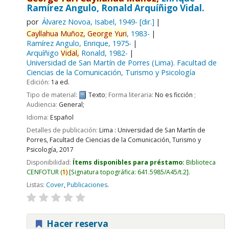
Ramírez Angulo, Ronald Arquíñigo Vidal.
por
Álvarez Novoa, Isabel
, 1949-
[dir.]
Cayllahua
Muñoz,
George
Yuri
, 1983-
Ramírez Angulo, Enrique
, 1975-
Arquíñigo
Vidal,
Ronald
, 1982-
Universidad de San Martín de Porres (Lima). Facultad de
Ciencias de la Comunicación, Turismo y Psicología
Edición:
1a ed.
Tipo de material:
Texto
; Forma literaria:
No es ficción
;
Audiencia:
General;
Idioma:
Español
Detalles de publicación:
Lima :
Universidad de San Martín de
Porres, Facultad de Ciencias de la Comunicación, Turismo y
Psicología,
2017
Disponibilidad:
Ítems disponibles para préstamo:
Biblioteca
CENFOTUR
(
1)
Signatura topográfica:
641.5985/A45/t.2
.
Listas:
Cover
,
Publicaciones
.
Hacer reserva