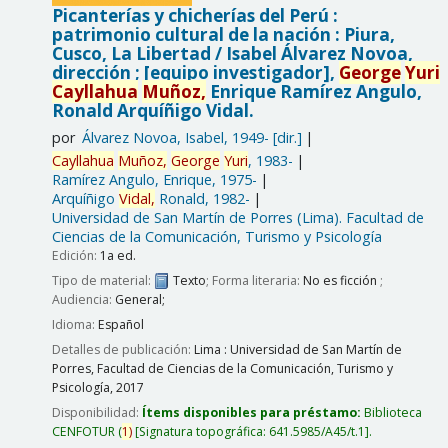
Picanterías y chicherías del Perú :
patrimonio cultural de la nación : Piura,
Cusco, La Libertad /
Isabel Álvarez Novoa,
dirección ; [equipo investigador],
George
Yuri
Cayllahua
Muñoz,
Enrique Ramírez Angulo,
Ronald Arquíñigo Vidal.
por
Álvarez Novoa, Isabel
, 1949-
[dir.]
Cayllahua
Muñoz,
George
Yuri
, 1983-
Ramírez Angulo, Enrique
, 1975-
Arquíñigo
Vidal,
Ronald
, 1982-
Universidad de San Martín de Porres (Lima). Facultad de
Ciencias de la Comunicación, Turismo y Psicología
Edición:
1a ed.
Tipo de material:
Texto
; Forma literaria:
No es ficción
;
Audiencia:
General;
Idioma:
Español
Detalles de publicación:
Lima :
Universidad de San Martín de
Porres, Facultad de Ciencias de la Comunicación, Turismo y
Psicología,
2017
Disponibilidad:
Ítems disponibles para préstamo:
Biblioteca
CENFOTUR
(
1)
Signatura topográfica:
641.5985/A45/t.1
.