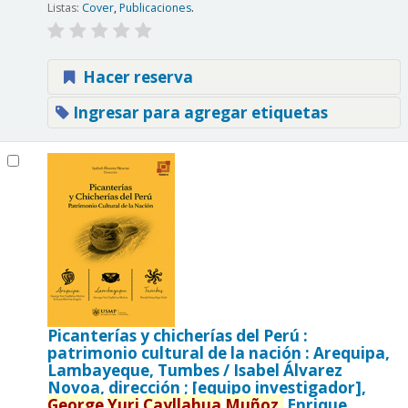
Listas:
Cover
,
Publicaciones
.
Hacer reserva
Ingresar para agregar etiquetas
Picanterías y chicherías del Perú :
patrimonio cultural de la nación : Arequipa,
Lambayeque, Tumbes /
Isabel Álvarez
Novoa, dirección ; [equipo investigador],
George
Yuri
Cayllahua
Muñoz,
Enrique