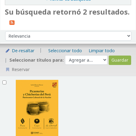
Su búsqueda retornó 2 resultados.
Ordenar
Ordenar por:
De-resaltar
Seleccionar todo
Limpiar todo
Seleccionar títulos para:
Reservar
Resultados