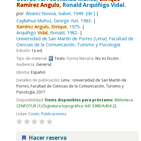
Ramírez
Angulo,
Ronald Arquíñigo Vidal.
por
Álvarez Novoa, Isabel
, 1949-
[dir.]
Cayllahua Muñoz, George Yuri
, 1983-
Ramírez
Angulo,
Enrique
, 1975-
Arquíñigo
Vidal,
Ronald
, 1982-
Universidad de San Martín de Porres (Lima). Facultad de
Ciencias de la Comunicación, Turismo y Psicología
Edición:
1a ed.
Tipo de material:
Texto
; Forma literaria:
No es ficción
;
Audiencia:
General;
Idioma:
Español
Detalles de publicación:
Lima :
Universidad de San Martín de
Porres, Facultad de Ciencias de la Comunicación, Turismo y
Psicología,
2017
Disponibilidad:
Ítems disponibles para préstamo:
Biblioteca
CENFOTUR
(1)
Signatura topográfica:
641.5985/A45/t.2
.
Listas:
Cover
,
Publicaciones
.
Hacer reserva