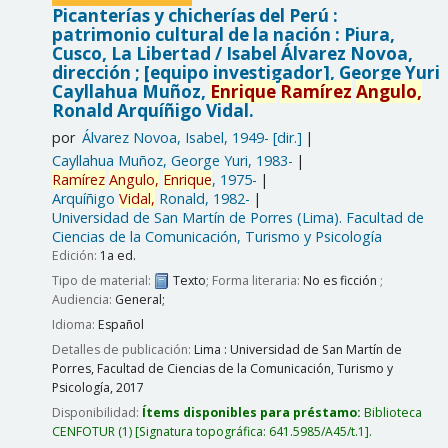
Picanterías y chicherías del Perú :
patrimonio cultural de la nación : Piura,
Cusco, La Libertad /
Isabel Álvarez Novoa,
dirección ; [equipo investigador], George Yuri
Cayllahua Muñoz,
Enrique
Ramírez
Angulo,
Ronald Arquíñigo Vidal.
por
Álvarez Novoa, Isabel
, 1949-
[dir.]
Cayllahua Muñoz, George Yuri
, 1983-
Ramírez
Angulo,
Enrique
, 1975-
Arquíñigo
Vidal,
Ronald
, 1982-
Universidad de San Martín de Porres (Lima). Facultad de
Ciencias de la Comunicación, Turismo y Psicología
Edición:
1a ed.
Tipo de material:
Texto
; Forma literaria:
No es ficción
;
Audiencia:
General;
Idioma:
Español
Detalles de publicación:
Lima :
Universidad de San Martín de
Porres, Facultad de Ciencias de la Comunicación, Turismo y
Psicología,
2017
Disponibilidad:
Ítems disponibles para préstamo:
Biblioteca
CENFOTUR
(1)
Signatura topográfica:
641.5985/A45/t.1
.