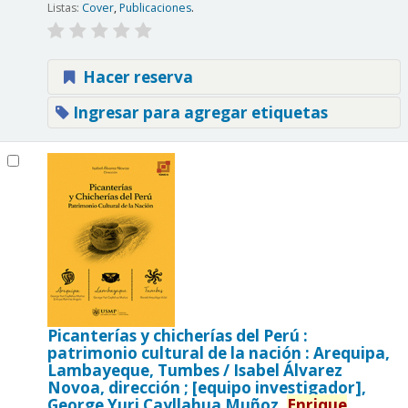
Listas:
Cover
,
Publicaciones
.
Hacer reserva
Ingresar para agregar etiquetas
Picanterías y chicherías del Perú :
patrimonio cultural de la nación : Arequipa,
Lambayeque, Tumbes /
Isabel Álvarez
Novoa, dirección ; [equipo investigador],
George Yuri Cayllahua Muñoz,
Enrique