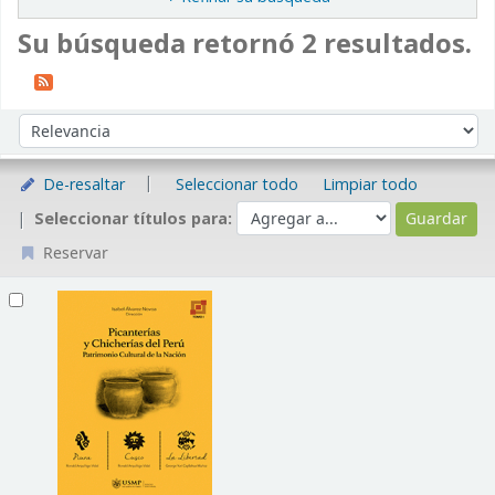
Su búsqueda retornó 2 resultados.
Ordenar
Ordenar por:
De-resaltar
Seleccionar todo
Limpiar todo
Seleccionar títulos para:
Reservar
Resultados