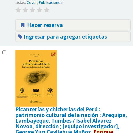
Listas:
Cover
,
Publicaciones
.
Hacer reserva
Ingresar para agregar etiquetas
Picanterías y chicherías del Perú :
patrimonio cultural de la nación : Arequipa,
Lambayeque, Tumbes /
Isabel Álvarez
Novoa, dirección ; [equipo investigador],
George Yuri Cayllahua Muñoz,
Enrique