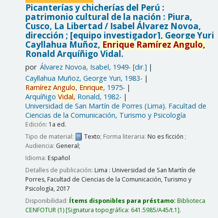
Picanterías y chicherías del Perú :
patrimonio cultural de la nación : Piura,
Cusco, La Libertad /
Isabel Álvarez Novoa,
dirección ; [equipo investigador], George Yuri
Cayllahua Muñoz,
Enrique
Ramírez
Angulo,
Ronald Arquíñigo Vidal.
por
Álvarez Novoa, Isabel
, 1949-
[dir.]
Cayllahua Muñoz, George Yuri
, 1983-
Ramírez
Angulo,
Enrique
, 1975-
Arquíñigo
Vidal,
Ronald
, 1982-
Universidad de San Martín de Porres (Lima). Facultad de
Ciencias de la Comunicación, Turismo y Psicología
Edición:
1a ed.
Tipo de material:
Texto
; Forma literaria:
No es ficción
;
Audiencia:
General;
Idioma:
Español
Detalles de publicación:
Lima :
Universidad de San Martín de
Porres, Facultad de Ciencias de la Comunicación, Turismo y
Psicología,
2017
Disponibilidad:
Ítems disponibles para préstamo:
Biblioteca
CENFOTUR
(1)
Signatura topográfica:
641.5985/A45/t.1
.