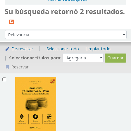
Su búsqueda retornó 2 resultados.
Ordenar
Ordenar por:
De-resaltar
Seleccionar todo
Limpiar todo
Seleccionar títulos para:
Reservar
Resultados