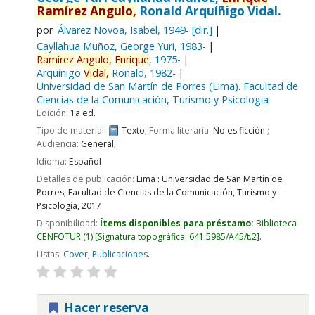
Ramírez
Angulo,
Ronald Arquíñigo Vidal.
por
Álvarez Novoa, Isabel
, 1949-
[dir.]
Cayllahua Muñoz, George Yuri
, 1983-
Ramírez
Angulo,
Enrique
, 1975-
Arquíñigo
Vidal,
Ronald
, 1982-
Universidad de San Martín de Porres (Lima). Facultad de
Ciencias de la Comunicación, Turismo y Psicología
Edición:
1a ed.
Tipo de material:
Texto
; Forma literaria:
No es ficción
;
Audiencia:
General;
Idioma:
Español
Detalles de publicación:
Lima :
Universidad de San Martín de
Porres, Facultad de Ciencias de la Comunicación, Turismo y
Psicología,
2017
Disponibilidad:
Ítems disponibles para préstamo:
Biblioteca
CENFOTUR
(1)
Signatura topográfica:
641.5985/A45/t.2
.
Listas:
Cover
,
Publicaciones
.
Hacer reserva