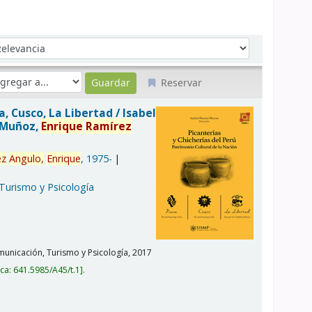
denar por:
Reservar
ra, Cusco, La Libertad /
Isabel
a Muñoz,
Enrique
Ramírez
ez
Angulo,
Enrique
, 1975-
 Turismo y Psicología
unicación, Turismo y Psicología,
2017
ica:
641.5985/A45/t.1
.