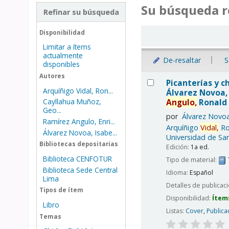
Su búsqueda r
Refinar su búsqueda
Ordenar
Disponibilidad
Limitar a ítems
actualmente
De-resaltar
S
disponibles
Resultados
Autores
Picanterías y ch
Arquíñigo Vidal, Ron...
Álvarez Novoa, 
Angulo,
Ronald 
Cayllahua Muñoz,
Geo...
por
Álvarez Novoa
Ramírez Angulo, Enri...
Arquíñigo
Vidal,
Ro
Álvarez Novoa, Isabe...
Universidad de San
Bibliotecas depositarias
Edición:
1a ed.
Biblioteca CENFOTUR
Tipo de material:
Biblioteca Sede Central
Idioma:
Español
Lima
Detalles de publicac
Tipos de ítem
Disponibilidad:
Ítem
Libro
Listas:
Cover
,
Publica
Temas