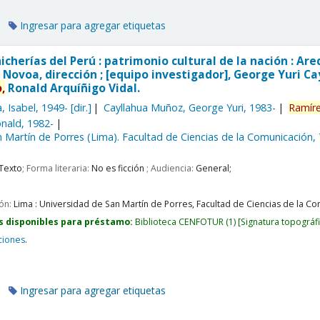
Ingresar para agregar etiquetas
hicherías del Perú : patrimonio cultural de la nación : 
 Novoa, dirección ; [equipo investigador], George Yuri 
,
Ronald Arquíñigo Vidal.
, Isabel
, 1949-
[dir.]
Cayllahua Muñoz, George Yuri
, 1983-
Ramír
nald
, 1982-
 Martín de Porres (Lima). Facultad de Ciencias de la Comunicación,
Texto
; Forma literaria:
No es ficción
; Audiencia:
General;
ión:
Lima :
Universidad de San Martín de Porres, Facultad de Ciencias de la Com
s disponibles para préstamo:
Biblioteca CENFOTUR
(1)
Signatura topográf
ciones
.
Ingresar para agregar etiquetas