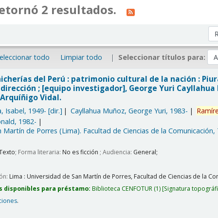
etornó 2 resultados.
Or
eleccionar todo
Limpiar todo
Seleccionar títulos para:
icherías del Perú : patrimonio cultural de la nación : Piu
dirección ; [equipo investigador], George Yuri Cayllahu
Arquíñigo Vidal.
, Isabel
, 1949-
[dir.]
Cayllahua Muñoz, George Yuri
, 1983-
Ramír
nald
, 1982-
 Martín de Porres (Lima). Facultad de Ciencias de la Comunicación,
Texto
; Forma literaria:
No es ficción
; Audiencia:
General;
ión:
Lima :
Universidad de San Martín de Porres, Facultad de Ciencias de la Com
s disponibles para préstamo:
Biblioteca CENFOTUR
(1)
Signatura topográf
ciones
.