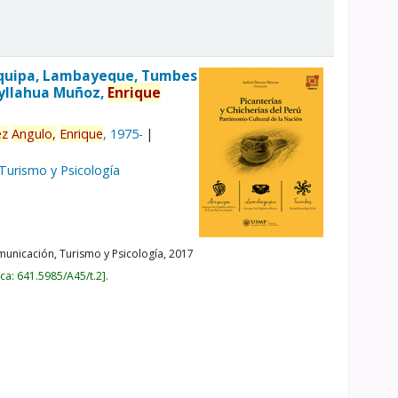
Arequipa, Lambayeque, Tumbes
Cayllahua Muñoz,
Enrique
ez
Angulo,
Enrique
, 1975-
 Turismo y Psicología
unicación, Turismo y Psicología,
2017
ica:
641.5985/A45/t.2
.