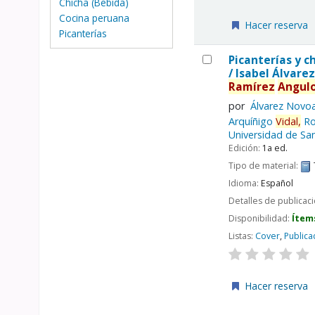
Chicha (Bebida)
Cocina peruana
Hacer reserva
Picanterías
Picanterías y c
/
Isabel Álvarez
Ramírez
Angulo
por
Álvarez Novoa
Arquíñigo
Vidal,
Ro
Universidad de San
Edición:
1a ed.
Tipo de material:
Idioma:
Español
Detalles de publicac
Disponibilidad:
Ítem
Listas:
Cover
,
Publica
Hacer reserva