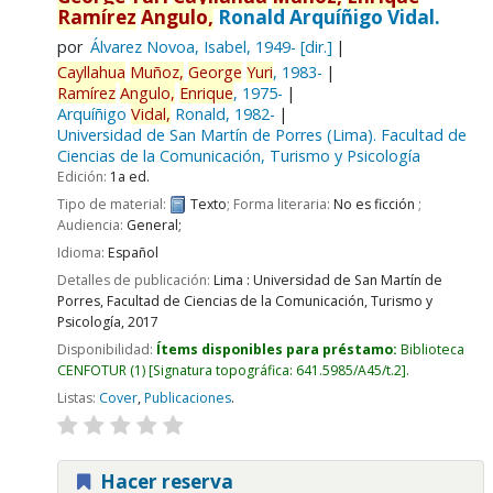
Ramírez
Angulo,
Ronald Arquíñigo Vidal.
por
Álvarez Novoa, Isabel
, 1949-
[dir.]
Cayllahua
Muñoz,
George
Yuri
, 1983-
Ramírez
Angulo,
Enrique
, 1975-
Arquíñigo
Vidal,
Ronald
, 1982-
Universidad de San Martín de Porres (Lima). Facultad de
Ciencias de la Comunicación, Turismo y Psicología
Edición:
1a ed.
Tipo de material:
Texto
; Forma literaria:
No es ficción
;
Audiencia:
General;
Idioma:
Español
Detalles de publicación:
Lima :
Universidad de San Martín de
Porres, Facultad de Ciencias de la Comunicación, Turismo y
Psicología,
2017
Disponibilidad:
Ítems disponibles para préstamo:
Biblioteca
CENFOTUR
(1)
Signatura topográfica:
641.5985/A45/t.2
.
Listas:
Cover
,
Publicaciones
.
Hacer reserva