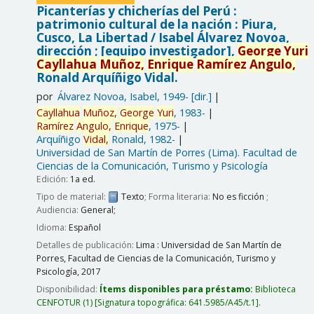
Picanterías y chicherías del Perú :
patrimonio cultural de la nación : Piura,
Cusco, La Libertad /
Isabel Álvarez Novoa,
dirección ; [equipo investigador],
George
Yuri
Cayllahua
Muñoz,
Enrique
Ramírez
Angulo,
Ronald Arquíñigo Vidal.
por
Álvarez Novoa, Isabel
, 1949-
[dir.]
Cayllahua
Muñoz,
George
Yuri
, 1983-
Ramírez
Angulo,
Enrique
, 1975-
Arquíñigo
Vidal,
Ronald
, 1982-
Universidad de San Martín de Porres (Lima). Facultad de
Ciencias de la Comunicación, Turismo y Psicología
Edición:
1a ed.
Tipo de material:
Texto
; Forma literaria:
No es ficción
;
Audiencia:
General;
Idioma:
Español
Detalles de publicación:
Lima :
Universidad de San Martín de
Porres, Facultad de Ciencias de la Comunicación, Turismo y
Psicología,
2017
Disponibilidad:
Ítems disponibles para préstamo:
Biblioteca
CENFOTUR
(1)
Signatura topográfica:
641.5985/A45/t.1
.