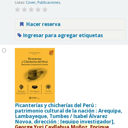
Listas:
Cover
,
Publicaciones
.
Hacer reserva
Ingresar para agregar etiquetas
Picanterías y chicherías del Perú :
patrimonio cultural de la nación : Arequipa,
Lambayeque, Tumbes /
Isabel Álvarez
Novoa, dirección ; [equipo investigador],
George
Yuri
Cayllahua
Muñoz,
Enrique