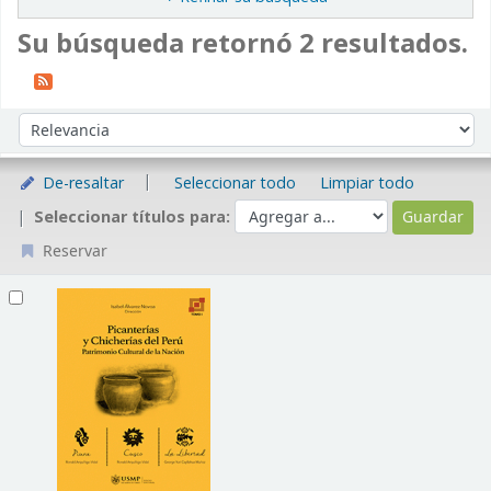
Su búsqueda retornó 2 resultados.
Ordenar
Ordenar por:
De-resaltar
Seleccionar todo
Limpiar todo
Seleccionar títulos para:
Reservar
Resultados