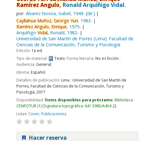
Ramírez
Angulo,
Ronald Arquíñigo Vidal.
por
Álvarez Novoa, Isabel
, 1949-
[dir.]
Cayllahua
Muñoz,
George
Yuri
, 1983-
Ramírez
Angulo,
Enrique
, 1975-
Arquíñigo
Vidal,
Ronald
, 1982-
Universidad de San Martín de Porres (Lima). Facultad de
Ciencias de la Comunicación, Turismo y Psicología
Edición:
1a ed.
Tipo de material:
Texto
; Forma literaria:
No es ficción
;
Audiencia:
General;
Idioma:
Español
Detalles de publicación:
Lima :
Universidad de San Martín de
Porres, Facultad de Ciencias de la Comunicación, Turismo y
Psicología,
2017
Disponibilidad:
Ítems disponibles para préstamo:
Biblioteca
CENFOTUR
(1)
Signatura topográfica:
641.5985/A45/t.2
.
Listas:
Cover
,
Publicaciones
.
Hacer reserva