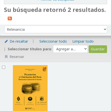
Su búsqueda retornó 2 resultados.
Ordenar
Ordenar por:
De-resaltar
Seleccionar todo
Limpiar todo
Seleccionar títulos para:
Reservar
Resultados