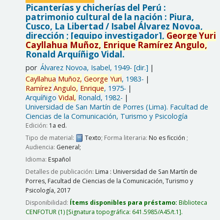
Picanterías y chicherías del Perú :
patrimonio cultural de la nación : Piura,
Cusco, La Libertad /
Isabel Álvarez Novoa,
dirección ; [equipo investigador],
George
Yuri
Cayllahua
Muñoz,
Enrique
Ramírez
Angulo,
Ronald Arquíñigo Vidal.
por
Álvarez Novoa, Isabel
, 1949-
[dir.]
Cayllahua
Muñoz,
George
Yuri
, 1983-
Ramírez
Angulo,
Enrique
, 1975-
Arquíñigo
Vidal,
Ronald
, 1982-
Universidad de San Martín de Porres (Lima). Facultad de
Ciencias de la Comunicación, Turismo y Psicología
Edición:
1a ed.
Tipo de material:
Texto
; Forma literaria:
No es ficción
;
Audiencia:
General;
Idioma:
Español
Detalles de publicación:
Lima :
Universidad de San Martín de
Porres, Facultad de Ciencias de la Comunicación, Turismo y
Psicología,
2017
Disponibilidad:
Ítems disponibles para préstamo:
Biblioteca
CENFOTUR
(1)
Signatura topográfica:
641.5985/A45/t.1
.