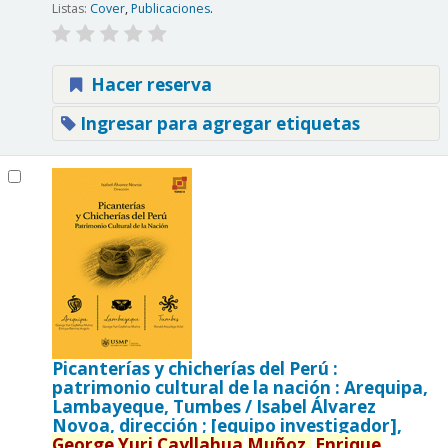
Listas:
Cover
,
Publicaciones
.
Hacer reserva
Ingresar para agregar etiquetas
Picanterías y chicherías del Perú :
patrimonio cultural de la nación : Arequipa,
Lambayeque, Tumbes /
Isabel Álvarez
Novoa, dirección ; [equipo investigador],
George
Yuri
Cayllahua
Muñoz,
Enrique