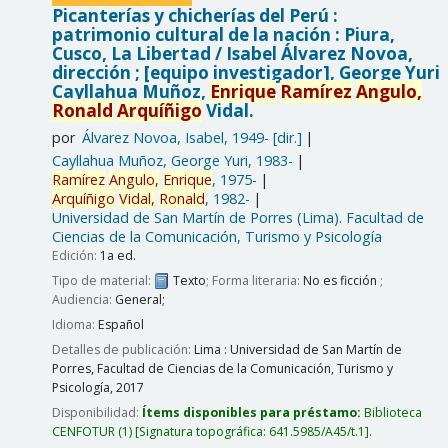
Picanterías y chicherías del Perú :
patrimonio cultural de la nación : Piura,
Cusco, La Libertad /
Isabel Álvarez Novoa,
dirección ; [equipo investigador], George Yuri
Cayllahua Muñoz,
Enrique
Ramírez
Angulo,
Ronald
Arquíñigo
Vidal.
por
Álvarez Novoa, Isabel
, 1949-
[dir.]
Cayllahua Muñoz, George Yuri
, 1983-
Ramírez
Angulo,
Enrique
, 1975-
Arquíñigo
Vidal,
Ronald
, 1982-
Universidad de San Martín de Porres (Lima). Facultad de
Ciencias de la Comunicación, Turismo y Psicología
Edición:
1a ed.
Tipo de material:
Texto
; Forma literaria:
No es ficción
;
Audiencia:
General;
Idioma:
Español
Detalles de publicación:
Lima :
Universidad de San Martín de
Porres, Facultad de Ciencias de la Comunicación, Turismo y
Psicología,
2017
Disponibilidad:
Ítems disponibles para préstamo:
Biblioteca
CENFOTUR
(1)
Signatura topográfica:
641.5985/A45/t.1
.