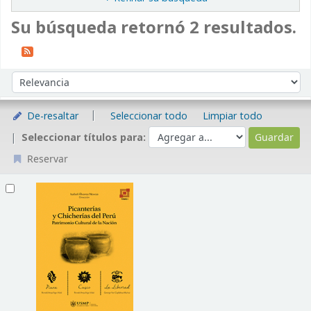
Su búsqueda retornó 2 resultados.
Ordenar
Ordenar por:
De-resaltar
Seleccionar todo
Limpiar todo
Seleccionar títulos para:
Reservar
Resultados