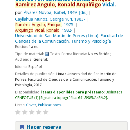
Ramírez
Angulo,
Ronald
Arquíñigo
Vidal.
por
Álvarez Novoa, Isabel
, 1949-
[dir.]
Cayllahua Muñoz, George Yuri
, 1983-
Ramírez
Angulo,
Enrique
, 1975-
Arquíñigo
Vidal,
Ronald
, 1982-
Universidad de San Martín de Porres (Lima). Facultad de
Ciencias de la Comunicación, Turismo y Psicología
Edición:
1a ed.
Tipo de material:
Texto
; Forma literaria:
No es ficción
;
Audiencia:
General;
Idioma:
Español
Detalles de publicación:
Lima :
Universidad de San Martín de
Porres, Facultad de Ciencias de la Comunicación, Turismo y
Psicología,
2017
Disponibilidad:
Ítems disponibles para préstamo:
Biblioteca
CENFOTUR
(1)
Signatura topográfica:
641.5985/A45/t.2
.
Listas:
Cover
,
Publicaciones
.
Hacer reserva