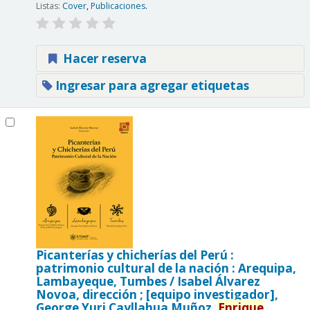
Listas:
Cover
,
Publicaciones
.
Hacer reserva
Ingresar para agregar etiquetas
Picanterías y chicherías del Perú :
patrimonio cultural de la nación : Arequipa,
Lambayeque, Tumbes /
Isabel Álvarez
Novoa, dirección ; [equipo investigador],
George Yuri Cayllahua Muñoz,
Enrique