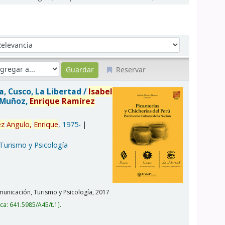
denar por:
Reservar
ra, Cusco, La Libertad /
Isabel
a Muñoz,
Enrique
Ramírez
ez
Angulo,
Enrique
, 1975-
 Turismo y Psicología
unicación, Turismo y Psicología,
2017
ica:
641.5985/A45/t.1
.