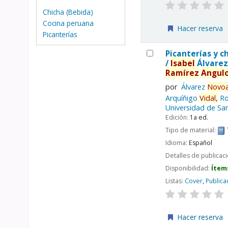
Chicha (Bebida)
Cocina peruana
Hacer reserva
Picanterías
Picanterías y c
/
Isabel
Álvare
Ramírez
Angulo
por
Álvarez
Novoa
Arquíñigo
Vidal,
Ro
Universidad de San
Edición:
1a ed.
Tipo de material:
Idioma:
Español
Detalles de publicac
Disponibilidad:
Ítem
Listas:
Cover
,
Publica
Hacer reserva