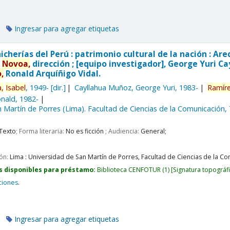
Ingresar para agregar etiquetas
hicherías del Perú : patrimonio cultural de la nación : 
z
Novoa,
dirección ; [equipo investigador], George Yuri C
,
Ronald Arquíñigo Vidal.
,
Isabel
, 1949-
[dir.]
Cayllahua Muñoz, George Yuri
, 1983-
Ramír
nald
, 1982-
 Martín de Porres (Lima). Facultad de Ciencias de la Comunicación,
Texto
; Forma literaria:
No es ficción
; Audiencia:
General;
ión:
Lima :
Universidad de San Martín de Porres, Facultad de Ciencias de la Com
s disponibles para préstamo:
Biblioteca CENFOTUR
(1)
Signatura topográf
ciones
.
Ingresar para agregar etiquetas