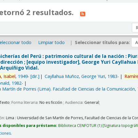
etornó 2 resultados.
Or
eleccionar todo
Limpiar todo
Seleccionar títulos para:
icherías del Perú : patrimonio cultural de la nación : Piu
dirección ; [equipo investigador], George Yuri Cayllahu
Arquíñigo Vidal.
,
Isabel
, 1949-
[dir.]
Cayllahua Muñoz, George Yuri
, 1983-
Ramír
nald
, 1982-
 Martín de Porres (Lima). Facultad de Ciencias de la Comunicación,
Texto
; Forma literaria:
No es ficción
; Audiencia:
General;
ión:
Lima :
Universidad de San Martín de Porres, Facultad de Ciencias de la Com
s disponibles para préstamo:
Biblioteca CENFOTUR
(1)
Signatura topográf
ciones
.