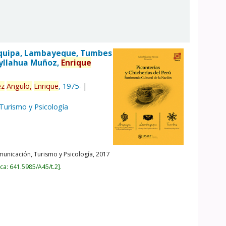
Arequipa, Lambayeque, Tumbes
ayllahua Muñoz,
Enrique
ez
Angulo,
Enrique
, 1975-
 Turismo y Psicología
unicación, Turismo y Psicología,
2017
ica:
641.5985/A45/t.2
.