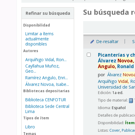
Su búsqueda r
Refinar su búsqueda
Ordenar
Disponibilidad
Limitar a ítems
actualmente
De-resaltar
S
disponibles
Resultados
Autores
Picanterías y ch
Arquíñigo Vidal, Ron...
Álvarez
Novoa,
Angulo,
Ronald 
Cayllahua Muñoz,
Geo...
por
Álvarez
Novoa
Ramírez Angulo, Enri...
Arquíñigo
Vidal,
Ro
Álvarez Novoa, Isabe...
Universidad de San
Bibliotecas depositarias
Edición:
1a ed.
Biblioteca CENFOTUR
Tipo de material:
Biblioteca Sede Central
Idioma:
Español
Lima
Detalles de publicac
Tipos de ítem
Disponibilidad:
Ítem
Libro
Listas:
Cover
,
Publica
Temas