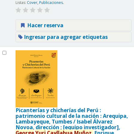
Listas:
Cover
,
Publicaciones
.
Hacer reserva
Ingresar para agregar etiquetas
Picanterías y chicherías del Perú :
patrimonio cultural de la nación : Arequipa,
Lambayeque, Tumbes /
Isabel Álvarez
Novoa, dirección ; [equipo investigador],
George
Yuri
Cayllahua
Muñoz,
Enrique