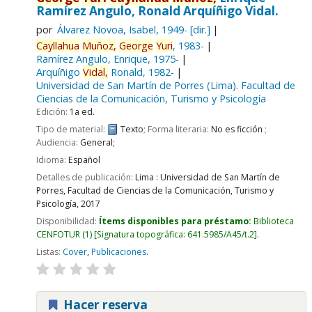
Ramírez Angulo, Ronald Arquíñigo Vidal.
por
Álvarez Novoa, Isabel
, 1949-
[dir.]
Cayllahua
Muñoz,
George
Yuri
, 1983-
Ramírez Angulo, Enrique
, 1975-
Arquíñigo
Vidal,
Ronald
, 1982-
Universidad de San Martín de Porres (Lima). Facultad de
Ciencias de la Comunicación, Turismo y Psicología
Edición:
1a ed.
Tipo de material:
Texto
; Forma literaria:
No es ficción
;
Audiencia:
General;
Idioma:
Español
Detalles de publicación:
Lima :
Universidad de San Martín de
Porres, Facultad de Ciencias de la Comunicación, Turismo y
Psicología,
2017
Disponibilidad:
Ítems disponibles para préstamo:
Biblioteca
CENFOTUR
(1)
Signatura topográfica:
641.5985/A45/t.2
.
Listas:
Cover
,
Publicaciones
.
Hacer reserva