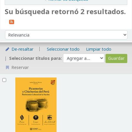
Su búsqueda retornó 2 resultados.
Ordenar
Ordenar por:
De-resaltar
Seleccionar todo
Limpiar todo
Seleccionar títulos para:
Reservar
Resultados