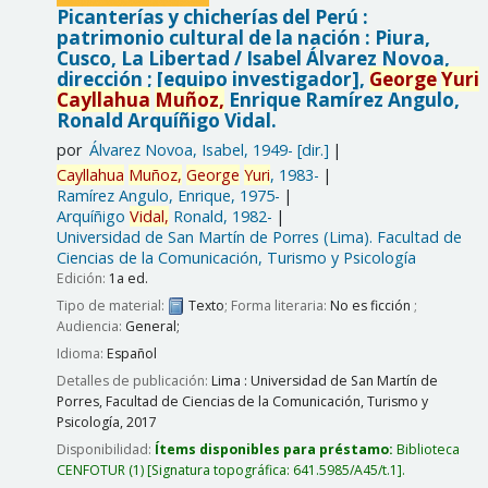
Picanterías y chicherías del Perú :
patrimonio cultural de la nación : Piura,
Cusco, La Libertad /
Isabel Álvarez Novoa,
dirección ; [equipo investigador],
George
Yuri
Cayllahua
Muñoz,
Enrique Ramírez Angulo,
Ronald Arquíñigo Vidal.
por
Álvarez Novoa, Isabel
, 1949-
[dir.]
Cayllahua
Muñoz,
George
Yuri
, 1983-
Ramírez Angulo, Enrique
, 1975-
Arquíñigo
Vidal,
Ronald
, 1982-
Universidad de San Martín de Porres (Lima). Facultad de
Ciencias de la Comunicación, Turismo y Psicología
Edición:
1a ed.
Tipo de material:
Texto
; Forma literaria:
No es ficción
;
Audiencia:
General;
Idioma:
Español
Detalles de publicación:
Lima :
Universidad de San Martín de
Porres, Facultad de Ciencias de la Comunicación, Turismo y
Psicología,
2017
Disponibilidad:
Ítems disponibles para préstamo:
Biblioteca
CENFOTUR
(1)
Signatura topográfica:
641.5985/A45/t.1
.