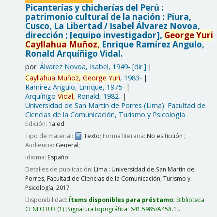
Picanterías y chicherías del Perú :
patrimonio cultural de la nación : Piura,
Cusco, La Libertad /
Isabel Álvarez Novoa,
dirección ; [equipo investigador],
George
Yuri
Cayllahua
Muñoz,
Enrique Ramírez Angulo,
Ronald Arquíñigo Vidal.
por
Álvarez Novoa, Isabel
, 1949-
[dir.]
Cayllahua
Muñoz,
George
Yuri
, 1983-
Ramírez Angulo, Enrique
, 1975-
Arquíñigo
Vidal,
Ronald
, 1982-
Universidad de San Martín de Porres (Lima). Facultad de
Ciencias de la Comunicación, Turismo y Psicología
Edición:
1a ed.
Tipo de material:
Texto
; Forma literaria:
No es ficción
;
Audiencia:
General;
Idioma:
Español
Detalles de publicación:
Lima :
Universidad de San Martín de
Porres, Facultad de Ciencias de la Comunicación, Turismo y
Psicología,
2017
Disponibilidad:
Ítems disponibles para préstamo:
Biblioteca
CENFOTUR
(1)
Signatura topográfica:
641.5985/A45/t.1
.