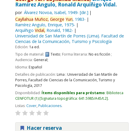
Ramírez Angulo, Ronald Arquíñigo Vidal.
por
Álvarez Novoa, Isabel
, 1949-
[dir.]
Cayllahua
Muñoz,
George
Yuri
, 1983-
Ramírez Angulo, Enrique
, 1975-
Arquíñigo
Vidal,
Ronald
, 1982-
Universidad de San Martín de Porres (Lima). Facultad de
Ciencias de la Comunicación, Turismo y Psicología
Edición:
1a ed.
Tipo de material:
Texto
; Forma literaria:
No es ficción
;
Audiencia:
General;
Idioma:
Español
Detalles de publicación:
Lima :
Universidad de San Martín de
Porres, Facultad de Ciencias de la Comunicación, Turismo y
Psicología,
2017
Disponibilidad:
Ítems disponibles para préstamo:
Biblioteca
CENFOTUR
(1)
Signatura topográfica:
641.5985/A45/t.2
.
Listas:
Cover
,
Publicaciones
.
Hacer reserva