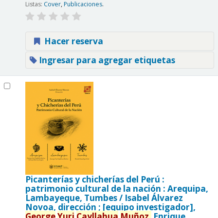
Listas:
Cover
,
Publicaciones
.
Hacer reserva
Ingresar para agregar etiquetas
Picanterías y chicherías del Perú :
patrimonio cultural de la nación : Arequipa,
Lambayeque, Tumbes /
Isabel Álvarez
Novoa, dirección ; [equipo investigador],
George
Yuri
Cayllahua
Muñoz,
Enrique