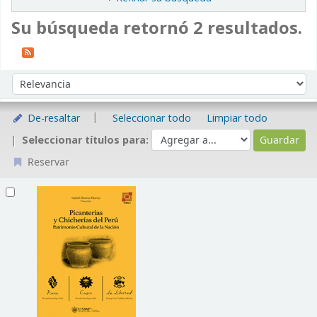
Su búsqueda retornó 2 resultados.
Ordenar
Ordenar por:
De-resaltar
Seleccionar todo
Limpiar todo
Seleccionar títulos para:
Reservar
Resultados