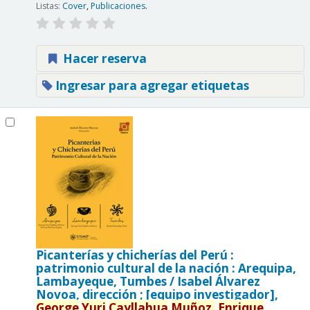
Listas:
Cover
,
Publicaciones
.
Hacer reserva
Ingresar para agregar etiquetas
Picanterías y chicherías del Perú :
patrimonio cultural de la nación : Arequipa,
Lambayeque, Tumbes /
Isabel Álvarez
Novoa, dirección ; [equipo investigador],
George
Yuri
Cayllahua
Muñoz,
Enrique