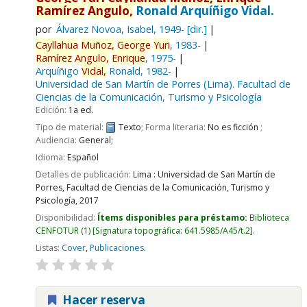
Ramírez
Angulo,
Ronald Arquíñigo Vidal.
por
Álvarez Novoa, Isabel
, 1949-
[dir.]
Cayllahua
Muñoz,
George
Yuri
, 1983-
Ramírez
Angulo,
Enrique
, 1975-
Arquíñigo
Vidal,
Ronald
, 1982-
Universidad de San Martín de Porres (Lima). Facultad de
Ciencias de la Comunicación, Turismo y Psicología
Edición:
1a ed.
Tipo de material:
Texto
; Forma literaria:
No es ficción
;
Audiencia:
General;
Idioma:
Español
Detalles de publicación:
Lima :
Universidad de San Martín de
Porres, Facultad de Ciencias de la Comunicación, Turismo y
Psicología,
2017
Disponibilidad:
Ítems disponibles para préstamo:
Biblioteca
CENFOTUR
(1)
Signatura topográfica:
641.5985/A45/t.2
.
Listas:
Cover
,
Publicaciones
.
Hacer reserva