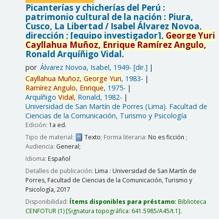
Picanterías y chicherías del Perú :
patrimonio cultural de la nación : Piura,
Cusco, La Libertad /
Isabel Álvarez Novoa,
dirección ; [equipo investigador],
George
Yuri
Cayllahua
Muñoz,
Enrique
Ramírez
Angulo,
Ronald Arquíñigo Vidal.
por
Álvarez Novoa, Isabel
, 1949-
[dir.]
Cayllahua
Muñoz,
George
Yuri
, 1983-
Ramírez
Angulo,
Enrique
, 1975-
Arquíñigo
Vidal,
Ronald
, 1982-
Universidad de San Martín de Porres (Lima). Facultad de
Ciencias de la Comunicación, Turismo y Psicología
Edición:
1a ed.
Tipo de material:
Texto
; Forma literaria:
No es ficción
;
Audiencia:
General;
Idioma:
Español
Detalles de publicación:
Lima :
Universidad de San Martín de
Porres, Facultad de Ciencias de la Comunicación, Turismo y
Psicología,
2017
Disponibilidad:
Ítems disponibles para préstamo:
Biblioteca
CENFOTUR
(1)
Signatura topográfica:
641.5985/A45/t.1
.