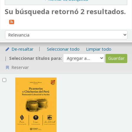
Su búsqueda retornó 2 resultados.
Ordenar
Ordenar por:
De-resaltar
Seleccionar todo
Limpiar todo
Seleccionar títulos para:
Reservar
Resultados