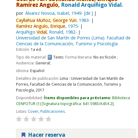
Ramírez
Angulo,
Ronald Arquíñigo Vidal.
por
Álvarez Novoa, Isabel
, 1949-
[dir.]
Cayllahua
Muñoz,
George
Yuri
, 1983-
Ramírez
Angulo,
Enrique
, 1975-
Arquíñigo
Vidal,
Ronald
, 1982-
Universidad de San Martín de Porres (Lima). Facultad de
Ciencias de la Comunicación, Turismo y Psicología
Edición:
1a ed.
Tipo de material:
Texto
; Forma literaria:
No es ficción
;
Audiencia:
General;
Idioma:
Español
Detalles de publicación:
Lima :
Universidad de San Martín de
Porres, Facultad de Ciencias de la Comunicación, Turismo y
Psicología,
2017
Disponibilidad:
Ítems disponibles para préstamo:
Biblioteca
CENFOTUR
(1)
Signatura topográfica:
641.5985/A45/t.2
.
Listas:
Cover
,
Publicaciones
.
Hacer reserva