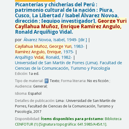
Picanterías y chicherías del Perú :
patrimonio cultural de la nación : Piura,
Cusco, La Libertad /
Isabel Álvarez Novoa,
dirección ; [equipo investigador],
George
Yuri
Cayllahua
Muñoz,
Enrique
Ramírez
Angulo,
Ronald Arquíñigo Vidal.
por
Álvarez Novoa, Isabel
, 1949-
[dir.]
Cayllahua
Muñoz,
George
Yuri
, 1983-
Ramírez
Angulo,
Enrique
, 1975-
Arquíñigo
Vidal,
Ronald
, 1982-
Universidad de San Martín de Porres (Lima). Facultad de
Ciencias de la Comunicación, Turismo y Psicología
Edición:
1a ed.
Tipo de material:
Texto
; Forma literaria:
No es ficción
;
Audiencia:
General;
Idioma:
Español
Detalles de publicación:
Lima :
Universidad de San Martín de
Porres, Facultad de Ciencias de la Comunicación, Turismo y
Psicología,
2017
Disponibilidad:
Ítems disponibles para préstamo:
Biblioteca
CENFOTUR
(1)
Signatura topográfica:
641.5985/A45/t.1
.