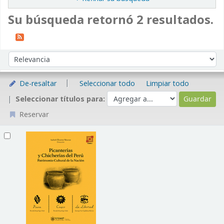
Su búsqueda retornó 2 resultados.
Ordenar
Ordenar por:
De-resaltar
Seleccionar todo
Limpiar todo
Seleccionar títulos para:
Reservar
Resultados