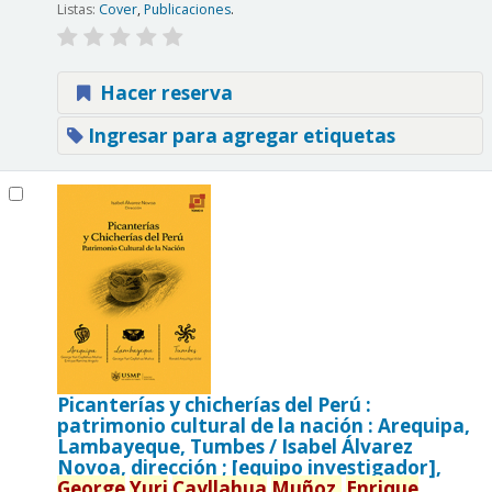
Listas:
Cover
,
Publicaciones
.
Hacer reserva
Ingresar para agregar etiquetas
Picanterías y chicherías del Perú :
patrimonio cultural de la nación : Arequipa,
Lambayeque, Tumbes /
Isabel Álvarez
Novoa, dirección ; [equipo investigador],
George
Yuri
Cayllahua
Muñoz,
Enrique