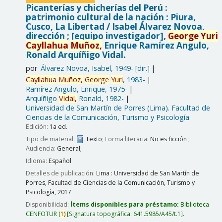
Picanterías y chicherías del Perú :
patrimonio cultural de la nación : Piura,
Cusco, La Libertad /
Isabel Álvarez Novoa,
dirección ; [equipo investigador],
George
Yuri
Cayllahua
Muñoz,
Enrique Ramírez Angulo,
Ronald Arquíñigo Vidal.
por
Álvarez Novoa, Isabel
, 1949-
[dir.]
Cayllahua
Muñoz,
George
Yuri
, 1983-
Ramírez Angulo, Enrique
, 1975-
Arquíñigo
Vidal,
Ronald
, 1982-
Universidad de San Martín de Porres (Lima). Facultad de
Ciencias de la Comunicación, Turismo y Psicología
Edición:
1a ed.
Tipo de material:
Texto
; Forma literaria:
No es ficción
;
Audiencia:
General;
Idioma:
Español
Detalles de publicación:
Lima :
Universidad de San Martín de
Porres, Facultad de Ciencias de la Comunicación, Turismo y
Psicología,
2017
Disponibilidad:
Ítems disponibles para préstamo:
Biblioteca
CENFOTUR
(
1)
Signatura topográfica:
641.5985/A45/t.1
.