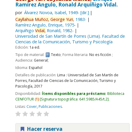
Ramírez Angulo, Ronald Arquíñigo Vidal.
por
Álvarez Novoa, Isabel
, 1949-
[dir.]
Cayllahua
Muñoz,
George
Yuri
, 1983-
Ramírez Angulo, Enrique
, 1975-
Arquíñigo
Vidal,
Ronald
, 1982-
Universidad de San Martín de Porres (Lima). Facultad de
Ciencias de la Comunicación, Turismo y Psicología
Edición:
1a ed.
Tipo de material:
Texto
; Forma literaria:
No es ficción
;
Audiencia:
General;
Idioma:
Español
Detalles de publicación:
Lima :
Universidad de San Martín de
Porres, Facultad de Ciencias de la Comunicación, Turismo y
Psicología,
2017
Disponibilidad:
Ítems disponibles para préstamo:
Biblioteca
CENFOTUR
(
1)
Signatura topográfica:
641.5985/A45/t.2
.
Listas:
Cover
,
Publicaciones
.
Hacer reserva