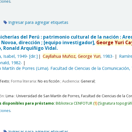
ciones
.
Ingresar para agregar etiquetas
hicherías del Perú : patrimonio cultural de la nación : 
 Novoa, dirección ; [equipo investigador],
George
Yuri
Ca
, Ronald Arquíñigo Vidal.
, Isabel
, 1949-
[dir.]
Cayllahua
Muñoz,
George
Yuri
, 1983-
Ramíre
nald
, 1982-
 Martín de Porres (Lima). Facultad de Ciencias de la Comunicación,
Texto
; Forma literaria:
No es ficción
; Audiencia:
General;
ión:
Lima :
Universidad de San Martín de Porres, Facultad de Ciencias de la Com
s disponibles para préstamo:
Biblioteca CENFOTUR
(
1)
Signatura topográf
ciones
.
Ingresar para agregar etiquetas