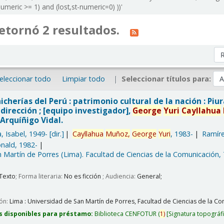
meric >= 1) and (lost,st-numeric=0) ))'
etornó 2 resultados.
Or
eleccionar todo
Limpiar todo
Seleccionar títulos para:
icherías del Perú : patrimonio cultural de la nación : Piu
dirección ; [equipo investigador],
George
Yuri
Cayllahua
Arquíñigo Vidal.
, Isabel
, 1949-
[dir.]
Cayllahua
Muñoz,
George
Yuri
, 1983-
Ramíre
nald
, 1982-
 Martín de Porres (Lima). Facultad de Ciencias de la Comunicación,
Texto
; Forma literaria:
No es ficción
; Audiencia:
General;
ión:
Lima :
Universidad de San Martín de Porres, Facultad de Ciencias de la Com
s disponibles para préstamo:
Biblioteca CENFOTUR
(
1)
Signatura topográf