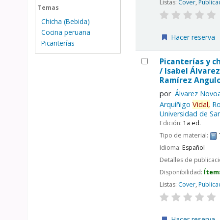
Listas:
Cover
,
Publica
Temas
Chicha (Bebida)
Cocina peruana
Hacer reserva
Picanterías
Picanterías y c
/
Isabel Álvarez
Ramírez Angulo
por
Álvarez Novoa
Arquíñigo
Vidal,
Ro
Universidad de San
Edición:
1a ed.
Tipo de material:
Idioma:
Español
Detalles de publicac
Disponibilidad:
Ítem
Listas:
Cover
,
Publica
Hacer reserva