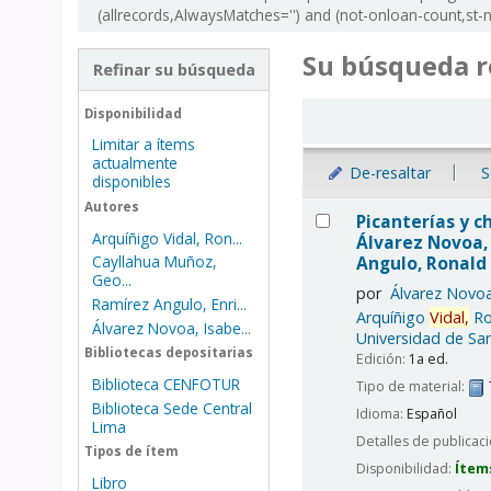
(allrecords,AlwaysMatches='') and (not-onloan-count,st-nu
Su búsqueda r
Refinar su búsqueda
Ordenar
Disponibilidad
Limitar a ítems
actualmente
De-resaltar
S
disponibles
Resultados
Autores
Picanterías y ch
Arquíñigo Vidal, Ron...
Álvarez Novoa, 
Angulo, Ronald 
Cayllahua Muñoz,
Geo...
por
Álvarez Novoa
Ramírez Angulo, Enri...
Arquíñigo
Vidal,
Ro
Álvarez Novoa, Isabe...
Universidad de San
Bibliotecas depositarias
Edición:
1a ed.
Biblioteca CENFOTUR
Tipo de material:
Biblioteca Sede Central
Idioma:
Español
Lima
Detalles de publicac
Tipos de ítem
Disponibilidad:
Ítem
Libro