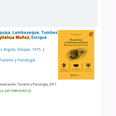
Arequipa, Lambayeque, Tumbes
yllahua
Muñoz,
Enrique
z Angulo, Enrique
, 1975-
 Turismo y Psicología
unicación, Turismo y Psicología,
2017
ica:
641.5985/A45/t.2
.