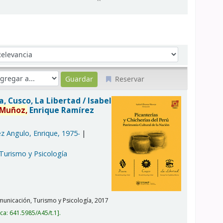
denar por:
Reservar
ra, Cusco, La Libertad /
Isabel
Muñoz,
Enrique Ramírez
z Angulo, Enrique
, 1975-
 Turismo y Psicología
unicación, Turismo y Psicología,
2017
ica:
641.5985/A45/t.1
.