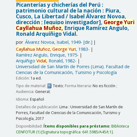
Picanterías y chicherías del Perú :
patrimonio cultural de la nación : Piura,
Cusco, La Libertad /
Isabel Álvarez Novoa,
dirección ; [equipo investigador],
George
Yuri
Cayllahua
Muñoz,
Enrique Ramírez Angulo,
Ronald Arquíñigo Vidal.
por
Álvarez Novoa, Isabel
, 1949-
[dir.]
Cayllahua
Muñoz,
George
Yuri
, 1983-
Ramírez Angulo, Enrique
, 1975-
Arquíñigo
Vidal,
Ronald
, 1982-
Universidad de San Martín de Porres (Lima). Facultad de
Ciencias de la Comunicación, Turismo y Psicología
Edición:
1a ed.
Tipo de material:
Texto
; Forma literaria:
No es ficción
;
Audiencia:
General;
Idioma:
Español
Detalles de publicación:
Lima :
Universidad de San Martín de
Porres, Facultad de Ciencias de la Comunicación, Turismo y
Psicología,
2017
Disponibilidad:
Ítems disponibles para préstamo:
Biblioteca
CENFOTUR
(1)
Signatura topográfica:
641.5985/A45/t.1
.