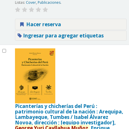
Listas:
Cover
,
Publicaciones
.
Hacer reserva
Ingresar para agregar etiquetas
Picanterías y chicherías del Perú :
patrimonio cultural de la nación : Arequipa,
Lambayeque, Tumbes /
Isabel Álvarez
Novoa, dirección ; [equipo investigador],
George
Yuri
Cayllahua
Muñoz,
Enrique