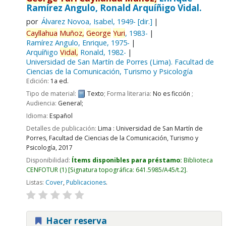
Ramírez Angulo, Ronald Arquíñigo Vidal.
por
Álvarez Novoa, Isabel
, 1949-
[dir.]
Cayllahua
Muñoz,
George
Yuri
, 1983-
Ramírez Angulo, Enrique
, 1975-
Arquíñigo
Vidal,
Ronald
, 1982-
Universidad de San Martín de Porres (Lima). Facultad de
Ciencias de la Comunicación, Turismo y Psicología
Edición:
1a ed.
Tipo de material:
Texto
; Forma literaria:
No es ficción
;
Audiencia:
General;
Idioma:
Español
Detalles de publicación:
Lima :
Universidad de San Martín de
Porres, Facultad de Ciencias de la Comunicación, Turismo y
Psicología,
2017
Disponibilidad:
Ítems disponibles para préstamo:
Biblioteca
CENFOTUR
(1)
Signatura topográfica:
641.5985/A45/t.2
.
Listas:
Cover
,
Publicaciones
.
Hacer reserva