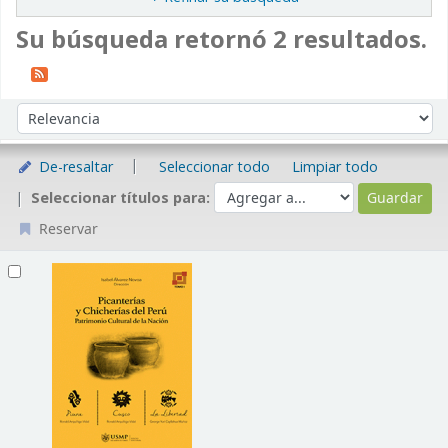
Su búsqueda retornó 2 resultados.
Ordenar
Ordenar por:
De-resaltar
Seleccionar todo
Limpiar todo
Seleccionar títulos para:
Reservar
Resultados