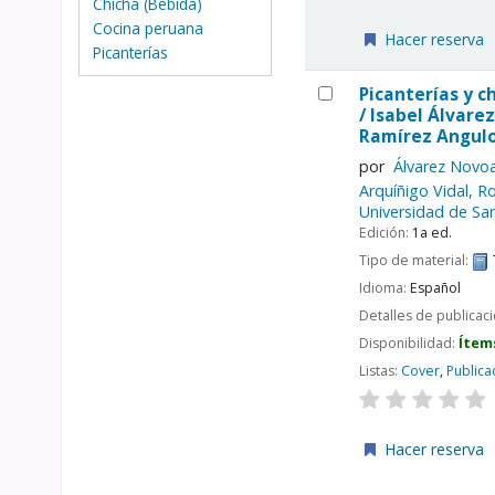
Chicha (Bebida)
Cocina peruana
Hacer reserva
Picanterías
Picanterías y c
/
Isabel Álvarez
Ramírez Angulo
por
Álvarez Novoa
Arquíñigo Vidal, R
Universidad de San
Edición:
1a ed.
Tipo de material:
Idioma:
Español
Detalles de publicac
Disponibilidad:
Ítem
Listas:
Cover
,
Publica
Hacer reserva