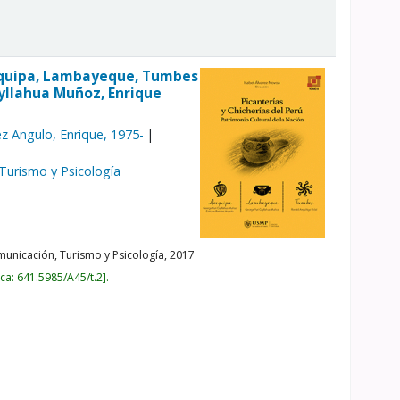
Arequipa, Lambayeque, Tumbes
ayllahua Muñoz, Enrique
z Angulo, Enrique
, 1975-
 Turismo y Psicología
unicación, Turismo y Psicología,
2017
ica:
641.5985/A45/t.2
.