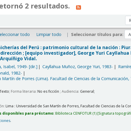
etornó 2 resultados.
Or
eleccionar todo
Limpiar todo
Seleccionar títulos para:
icherías del Perú : patrimonio cultural de la nación : Piu
dirección ; [equipo investigador], George Yuri Cayllahu
Arquíñigo Vidal.
, Isabel
, 1949-
[dir.]
Cayllahua Muñoz, George Yuri
, 1983-
Ramíre
onald
, 1982-
 Martín de Porres (Lima). Facultad de Ciencias de la Comunicación,
Texto
; Forma literaria:
No es ficción
; Audiencia:
General;
ión:
Lima :
Universidad de San Martín de Porres, Facultad de Ciencias de la Com
s disponibles para préstamo:
Biblioteca CENFOTUR
(1)
Signatura topográf
ciones
.