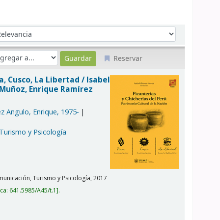
denar por:
Reservar
ra, Cusco, La Libertad /
Isabel
a Muñoz, Enrique Ramírez
z Angulo, Enrique
, 1975-
 Turismo y Psicología
unicación, Turismo y Psicología,
2017
ica:
641.5985/A45/t.1
.