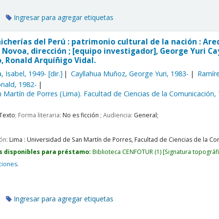
Ingresar para agregar etiquetas
hicherías del Perú : patrimonio cultural de la nación : 
 Novoa, dirección ; [equipo investigador], George Yuri C
, Ronald Arquíñigo Vidal.
, Isabel
, 1949-
[dir.]
Cayllahua Muñoz, George Yuri
, 1983-
Ramíre
onald
, 1982-
 Martín de Porres (Lima). Facultad de Ciencias de la Comunicación,
Texto
; Forma literaria:
No es ficción
; Audiencia:
General;
ión:
Lima :
Universidad de San Martín de Porres, Facultad de Ciencias de la Com
s disponibles para préstamo:
Biblioteca CENFOTUR
(1)
Signatura topográf
ciones
.
Ingresar para agregar etiquetas