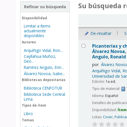
Su búsqueda r
Refinar su búsqueda
Ordenar
Disponibilidad
Limitar a ítems
actualmente
De-resaltar
S
disponibles
Resultados
Autores
Picanterías y ch
Arquíñigo Vidal, Ron...
Álvarez Novoa, 
Angulo, Ronald 
Cayllahua Muñoz,
Geo...
por
Álvarez Novoa
Ramírez Angulo, Enri...
Arquíñigo Vidal, R
Álvarez Novoa, Isabe...
Universidad de San
Bibliotecas depositarias
Edición:
1a ed.
Biblioteca CENFOTUR
Tipo de material:
Biblioteca Sede Central
Idioma:
Español
Lima
Detalles de publicac
Tipos de ítem
Disponibilidad:
Ítem
Libro
Listas:
Cover
,
Publica
Temas