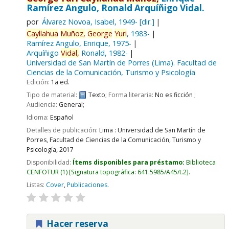
Ramírez Angulo, Ronald Arquíñigo Vidal.
por
Álvarez Novoa, Isabel
, 1949-
[dir.]
Cayllahua
Muñoz,
George
Yuri
, 1983-
Ramírez Angulo, Enrique
, 1975-
Arquíñigo
Vidal,
Ronald
, 1982-
Universidad de San Martín de Porres (Lima). Facultad de
Ciencias de la Comunicación, Turismo y Psicología
Edición:
1a ed.
Tipo de material:
Texto
; Forma literaria:
No es ficción
;
Audiencia:
General;
Idioma:
Español
Detalles de publicación:
Lima :
Universidad de San Martín de
Porres, Facultad de Ciencias de la Comunicación, Turismo y
Psicología,
2017
Disponibilidad:
Ítems disponibles para préstamo:
Biblioteca
CENFOTUR
(1)
Signatura topográfica:
641.5985/A45/t.2
.
Listas:
Cover
,
Publicaciones
.
Hacer reserva