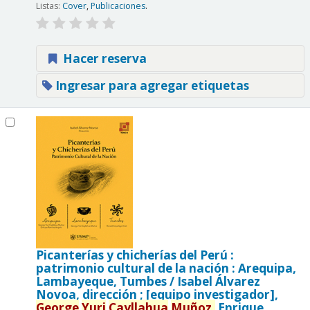
Listas:
Cover
,
Publicaciones
.
Hacer reserva
Ingresar para agregar etiquetas
Picanterías y chicherías del Perú :
patrimonio cultural de la nación : Arequipa,
Lambayeque, Tumbes /
Isabel Álvarez
Novoa, dirección ; [equipo investigador],
George
Yuri
Cayllahua
Muñoz,
Enrique