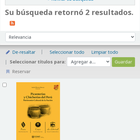
Su búsqueda retornó 2 resultados.
Ordenar
Ordenar por:
De-resaltar
Seleccionar todo
Limpiar todo
Seleccionar títulos para:
Reservar
Resultados