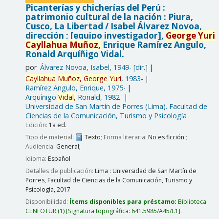
Picanterías y chicherías del Perú :
patrimonio cultural de la nación : Piura,
Cusco, La Libertad /
Isabel Álvarez Novoa,
dirección ; [equipo investigador],
George
Yuri
Cayllahua
Muñoz,
Enrique Ramírez Angulo,
Ronald Arquíñigo Vidal.
por
Álvarez Novoa, Isabel
, 1949-
[dir.]
Cayllahua
Muñoz,
George
Yuri
, 1983-
Ramírez Angulo, Enrique
, 1975-
Arquíñigo
Vidal,
Ronald
, 1982-
Universidad de San Martín de Porres (Lima). Facultad de
Ciencias de la Comunicación, Turismo y Psicología
Edición:
1a ed.
Tipo de material:
Texto
; Forma literaria:
No es ficción
;
Audiencia:
General;
Idioma:
Español
Detalles de publicación:
Lima :
Universidad de San Martín de
Porres, Facultad de Ciencias de la Comunicación, Turismo y
Psicología,
2017
Disponibilidad:
Ítems disponibles para préstamo:
Biblioteca
CENFOTUR
(1)
Signatura topográfica:
641.5985/A45/t.1
.