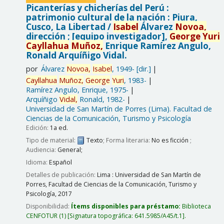
Picanterías y chicherías del Perú :
patrimonio cultural de la nación : Piura,
Cusco, La Libertad /
Isabel
Álvarez
Novoa,
dirección ; [equipo investigador],
George
Yuri
Cayllahua
Muñoz,
Enrique Ramírez Angulo,
Ronald Arquíñigo Vidal.
por
Álvarez
Novoa,
Isabel
, 1949-
[dir.]
Cayllahua
Muñoz,
George
Yuri
, 1983-
Ramírez Angulo, Enrique
, 1975-
Arquíñigo
Vidal,
Ronald
, 1982-
Universidad de San Martín de Porres (Lima). Facultad de
Ciencias de la Comunicación, Turismo y Psicología
Edición:
1a ed.
Tipo de material:
Texto
; Forma literaria:
No es ficción
;
Audiencia:
General;
Idioma:
Español
Detalles de publicación:
Lima :
Universidad de San Martín de
Porres, Facultad de Ciencias de la Comunicación, Turismo y
Psicología,
2017
Disponibilidad:
Ítems disponibles para préstamo:
Biblioteca
CENFOTUR
(1)
Signatura topográfica:
641.5985/A45/t.1
.