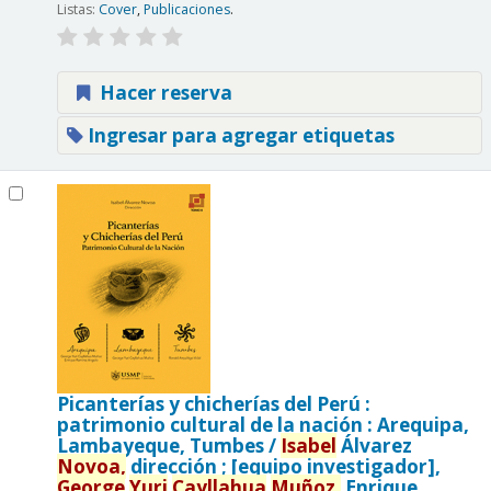
Listas:
Cover
,
Publicaciones
.
Hacer reserva
Ingresar para agregar etiquetas
Picanterías y chicherías del Perú :
patrimonio cultural de la nación : Arequipa,
Lambayeque, Tumbes /
Isabel
Álvarez
Novoa,
dirección ; [equipo investigador],
George
Yuri
Cayllahua
Muñoz,
Enrique