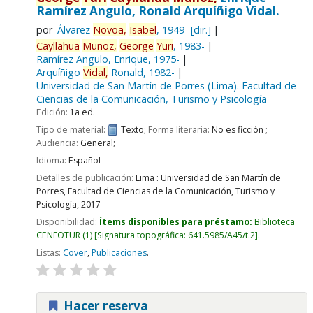
Ramírez Angulo, Ronald Arquíñigo Vidal.
por
Álvarez
Novoa,
Isabel
, 1949-
[dir.]
Cayllahua
Muñoz,
George
Yuri
, 1983-
Ramírez Angulo, Enrique
, 1975-
Arquíñigo
Vidal,
Ronald
, 1982-
Universidad de San Martín de Porres (Lima). Facultad de
Ciencias de la Comunicación, Turismo y Psicología
Edición:
1a ed.
Tipo de material:
Texto
; Forma literaria:
No es ficción
;
Audiencia:
General;
Idioma:
Español
Detalles de publicación:
Lima :
Universidad de San Martín de
Porres, Facultad de Ciencias de la Comunicación, Turismo y
Psicología,
2017
Disponibilidad:
Ítems disponibles para préstamo:
Biblioteca
CENFOTUR
(1)
Signatura topográfica:
641.5985/A45/t.2
.
Listas:
Cover
,
Publicaciones
.
Hacer reserva