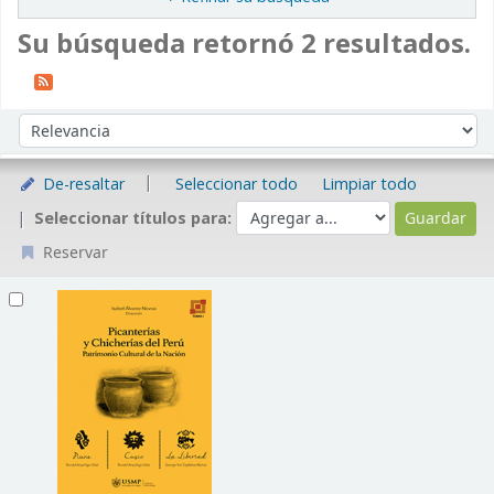
Su búsqueda retornó 2 resultados.
Ordenar
Ordenar por:
De-resaltar
Seleccionar todo
Limpiar todo
Seleccionar títulos para:
Reservar
Resultados