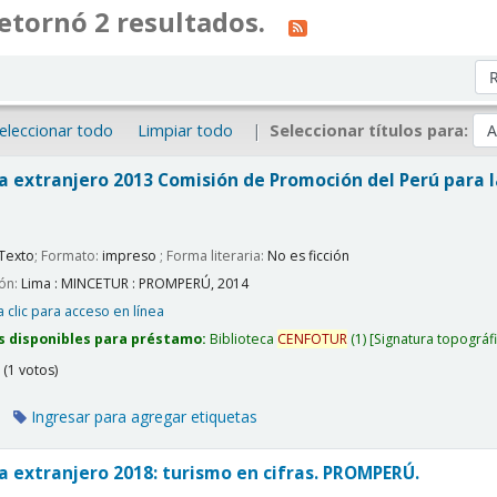
etornó 2 resultados.
Or
eleccionar todo
Limpiar todo
Seleccionar títulos para:
sta extranjero 2013
Comisión de Promoción del Perú para l
Texto
; Formato:
impreso
; Forma literaria:
No es ficción
ión:
Lima :
MINCETUR : PROMPERÚ,
2014
 clic para acceso en línea
s disponibles para préstamo:
Biblioteca
CENFOTUR
(1)
Signatura topográf
(1 votos)
Ingresar para agregar etiquetas
ta extranjero 2018: turismo en cifras.
PROMPERÚ.