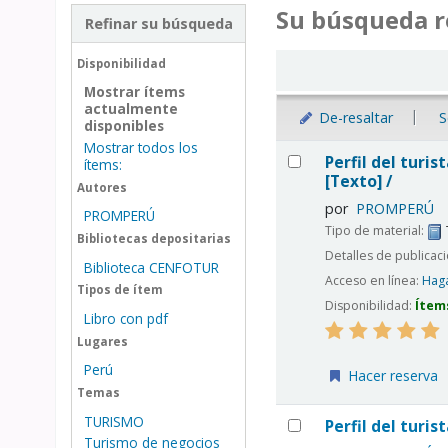
Su búsqueda r
Refinar su búsqueda
Ordenar
Disponibilidad
Mostrar ítems
actualmente
De-resaltar
S
disponibles
Mostrar todos los
Resultados
Perfil del turi
ítems:
[Texto] /
Autores
por
PROMPERÚ
PROMPERÚ
Tipo de material:
Bibliotecas depositarias
Detalles de publicac
Biblioteca CENFOTUR
Acceso en línea:
Haga
Tipos de ítem
Disponibilidad:
Ítem
Libro con pdf
Lugares
Perú
Hacer reserva
Temas
TURISMO
Perfil del turis
Turismo de negocios