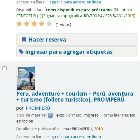
Acceso en línea:
Haga clic para acceso en línea
Disponibilidad:
Ítems disponibles para préstamo:
Biblioteca
CENFOTUR
(1)
Signatura topográfica:
RD/790.P4 / P78.5/A9.1/20
19
.
(1 votos)
Hacer reserva
Ingresar para agregar etiquetas
Peru, adventure + tourism = Perú, aventura
+ turismo [folleto turístico].
PROMPERÚ.
por
PROMPERÚ
Tipo de material:
Texto
; Formato:
impreso
; Forma literaria:
No
es ficción
Detalles de publicación:
Lima :
PROMPERÚ,
20
19
Acceso en línea:
Haga clic para acceso en línea