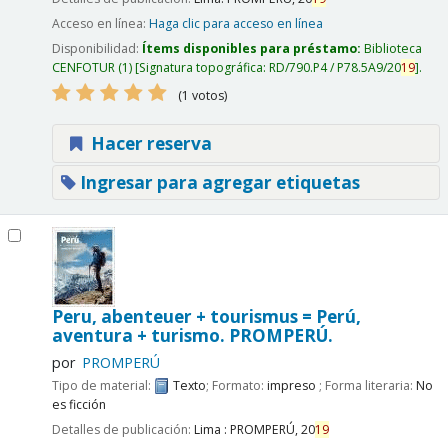
Acceso en línea:
Haga clic para acceso en línea
Disponibilidad:
Ítems disponibles para préstamo:
Biblioteca
CENFOTUR
(1)
Signatura topográfica:
RD/790.P4 / P78.5A9/20
19
.
(1 votos)
Hacer reserva
Ingresar para agregar etiquetas
Peru, abenteuer + tourismus = Perú,
aventura + turismo.
PROMPERÚ.
por
PROMPERÚ
Tipo de material:
Texto
; Formato:
impreso
; Forma literaria:
No
es ficción
Detalles de publicación:
Lima :
PROMPERÚ,
20
19