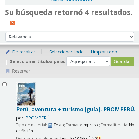
Su búsqueda retornó 4 resultados.
Ordenar
Ordenar por:
De-resaltar
Seleccionar todo
Limpiar todo
Seleccionar títulos para:
Reservar
Resultados
Perú, aventura + turismo [guía].
PROMPERÚ.
por
PROMPERÚ
Tipo de material:
Texto
; Formato:
impreso
; Forma literaria:
No
es ficción
Detalles de publicación:
Lima:
PROMPERÚ,
20
19