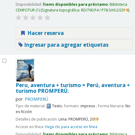
Disponibilidad:
Ítems disponibles para préstamo:
Biblioteca
CENFOTUR
(1)
Signatura topográfica:
RD/790.P4 / P78.5A9.2/20
19
.
Hacer reserva
Ingresar para agregar etiquetas
Peru, aventura + turismo = Perú, aventura +
turismo
PROMPERÚ.
por
PROMPERÚ
Tipo de material:
Texto
; Formato:
impreso
; Forma literaria:
No
es ficción
Detalles de publicación:
Lima:
PROMPERÚ,
20
19
Acceso en línea:
Haga clic para acceso en línea
Disponibilidad:
Ítems disponibles para préstamo:
Biblioteca