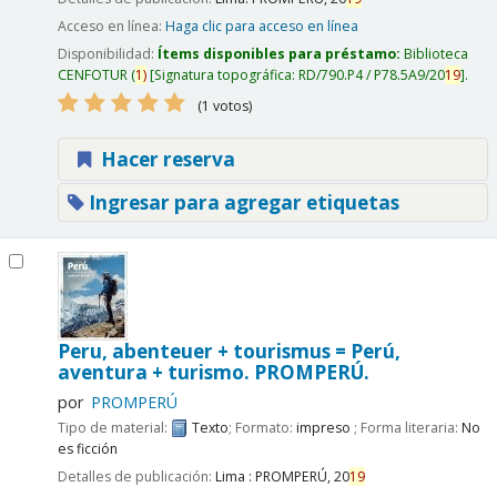
Acceso en línea:
Haga clic para acceso en línea
Disponibilidad:
Ítems disponibles para préstamo:
Biblioteca
CENFOTUR
(
1)
Signatura topográfica:
RD/790.P4 / P78.5A9/20
19
.
(1 votos)
Hacer reserva
Ingresar para agregar etiquetas
Peru, abenteuer + tourismus = Perú,
aventura + turismo.
PROMPERÚ.
por
PROMPERÚ
Tipo de material:
Texto
; Formato:
impreso
; Forma literaria:
No
es ficción
Detalles de publicación:
Lima :
PROMPERÚ,
20
19