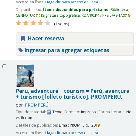
Acceso en línea:
Haga clic para acceso en línea
Disponibilidad:
Ítems disponibles para préstamo:
Biblioteca
CENFOTUR
(
1)
Signatura topográfica:
RD/790.P4 / P78.5/A9.1/20
19
.
(1 votos)
Hacer reserva
Ingresar para agregar etiquetas
Peru, adventure + tourism = Perú, aventura
+ turismo [folleto turístico].
PROMPERÚ.
por
PROMPERÚ
Tipo de material:
Texto
; Formato:
impreso
; Forma literaria:
No
es ficción
Detalles de publicación:
Lima :
PROMPERÚ,
20
19
Acceso en línea:
Haga clic para acceso en línea