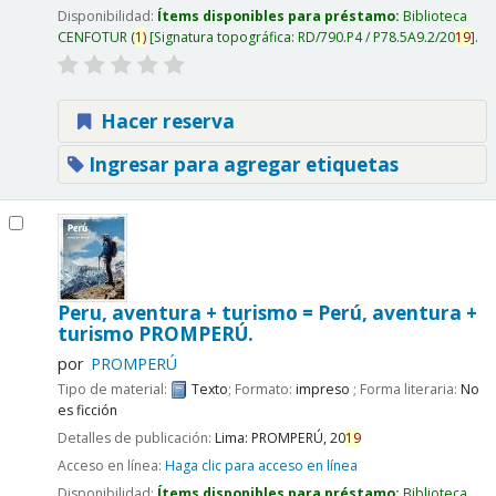
Disponibilidad:
Ítems disponibles para préstamo:
Biblioteca
CENFOTUR
(
1)
Signatura topográfica:
RD/790.P4 / P78.5A9.2/20
19
.
Hacer reserva
Ingresar para agregar etiquetas
Peru, aventura + turismo = Perú, aventura +
turismo
PROMPERÚ.
por
PROMPERÚ
Tipo de material:
Texto
; Formato:
impreso
; Forma literaria:
No
es ficción
Detalles de publicación:
Lima:
PROMPERÚ,
20
19
Acceso en línea:
Haga clic para acceso en línea
Disponibilidad:
Ítems disponibles para préstamo:
Biblioteca