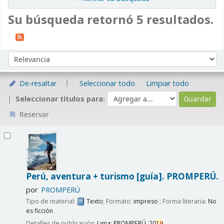
Su búsqueda retornó 5 resultados.
Ordenar
Ordenar por:
De-resaltar
Seleccionar todo
Limpiar todo
Seleccionar títulos para:
Reservar
Resultados
Perú, aventura + turismo [guía].
PROMPERÚ.
por
PROMPERÚ
Tipo de material:
Texto
; Formato:
impreso
; Forma literaria:
No
es ficción
Detalles de publicación:
Lima:
PROMPERÚ,
20
19