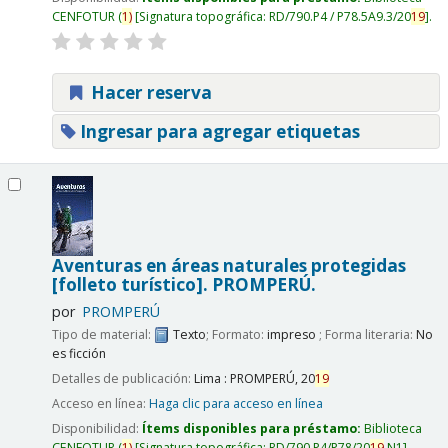
CENFOTUR
(
1)
Signatura topográfica:
RD/790.P4 / P78.5A9.3/20
19
.
Hacer reserva
Ingresar para agregar etiquetas
Aventuras en áreas naturales protegidas
[folleto turístico].
PROMPERÚ.
por
PROMPERÚ
Tipo de material:
Texto
; Formato:
impreso
; Forma literaria:
No
es ficción
Detalles de publicación:
Lima :
PROMPERÚ,
20
19
Acceso en línea:
Haga clic para acceso en línea
Disponibilidad:
Ítems disponibles para préstamo:
Biblioteca
CENFOTUR
(
1)
Signatura topográfica:
RD/790.P4/P78/20
19
N1
.