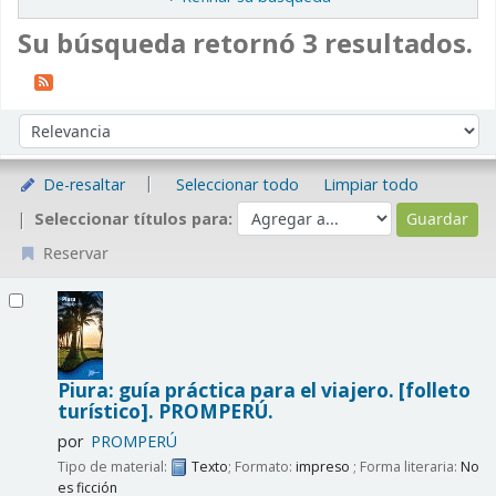
Su búsqueda retornó 3 resultados.
Ordenar
Ordenar por:
De-resaltar
Seleccionar todo
Limpiar todo
Seleccionar títulos para:
Reservar
Resultados
Piura: guía práctica para el viajero. [folleto
turístico].
PROMPERÚ.
por
PROMPERÚ
Tipo de material:
Texto
; Formato:
impreso
; Forma literaria:
No
es ficción