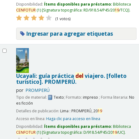
Disponibilidad:
Ítems disponibles para préstamo:
Biblioteca
CENFOTUR
(1)
Signatura topográfica:
RD/918.54/P45/20
19
/TCQ
.
(1 votos)
Ingresar para agregar etiquetas
Ucayali: guía práctica
del
viajero. [folleto
turístico].
PROMPERÚ.
por
PROMPERÚ
Tipo de material:
Texto
; Formato:
impreso
; Forma literaria:
No
es ficción
Detalles de publicación:
Lima :
PROMPERÚ,
20
19
Acceso en línea:
Haga clic para acceso en línea
Disponibilidad:
Ítems disponibles para préstamo:
Biblioteca
CENFOTUR
(1)
Signatura topográfica:
D/918.54/P45/20
19
/UC
.