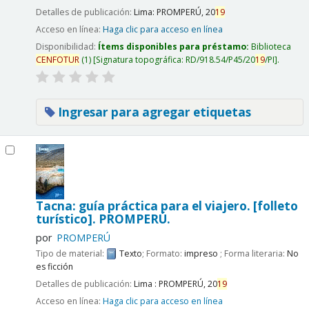
Detalles de publicación:
Lima:
PROMPERÚ,
20
19
Acceso en línea:
Haga clic para acceso en línea
Disponibilidad:
Ítems disponibles para préstamo:
Biblioteca
CENFOTUR
(1)
Signatura topográfica:
RD/918.54/P45/20
19
/PI
.
Ingresar para agregar etiquetas
Tacna: guía práctica para el viajero. [folleto
turístico].
PROMPERÚ.
por
PROMPERÚ
Tipo de material:
Texto
; Formato:
impreso
; Forma literaria:
No
es ficción
Detalles de publicación:
Lima :
PROMPERÚ,
20
19
Acceso en línea:
Haga clic para acceso en línea