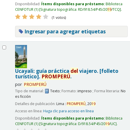
Disponibilidad:
Ítems disponibles para préstamo:
Biblioteca
CENFOTUR
(1)
Signatura topográfica:
RD/918.54/P45/20
19
/TCQ
.
(1 votos)
Ingresar para agregar etiquetas
Ucayali: guía práctica
del
viajero. [folleto
turístico].
PROMPERÚ
.
por
PROMPERÚ
Tipo de material:
Texto
; Formato:
impreso
; Forma literaria:
No
es ficción
Detalles de publicación:
Lima :
PROMPERÚ
,
20
19
Acceso en línea:
Haga clic para acceso en línea
Disponibilidad:
Ítems disponibles para préstamo:
Biblioteca
CENFOTUR
(1)
Signatura topográfica:
D/918.54/P45/20
19
/UC
.