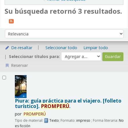
Su búsqueda retornó 3 resultados.
Ordenar
Ordenar por:
De-resaltar
Seleccionar todo
Limpiar todo
Seleccionar títulos para:
Reservar
Resultados
Piura: guía práctica para el viajero. [folleto
turístico].
PROMPERÚ
.
por
PROMPERÚ
Tipo de material:
Texto
; Formato:
impreso
; Forma literaria:
No
es ficción