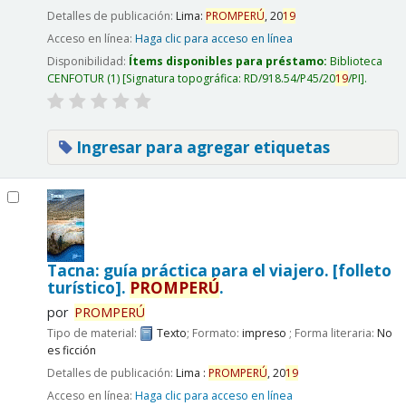
Detalles de publicación:
Lima:
PROMPERÚ
,
20
19
Acceso en línea:
Haga clic para acceso en línea
Disponibilidad:
Ítems disponibles para préstamo:
Biblioteca
CENFOTUR
(1)
Signatura topográfica:
RD/918.54/P45/20
19
/PI
.
Ingresar para agregar etiquetas
Tacna: guía práctica para el viajero. [folleto
turístico].
PROMPERÚ
.
por
PROMPERÚ
Tipo de material:
Texto
; Formato:
impreso
; Forma literaria:
No
es ficción
Detalles de publicación:
Lima :
PROMPERÚ
,
20
19
Acceso en línea:
Haga clic para acceso en línea