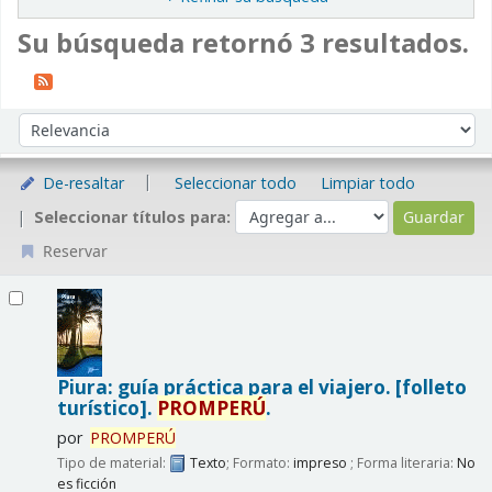
Su búsqueda retornó 3 resultados.
Ordenar
Ordenar por:
De-resaltar
Seleccionar todo
Limpiar todo
Seleccionar títulos para:
Reservar
Resultados
Piura: guía práctica para el viajero. [folleto
turístico].
PROMPERÚ
.
por
PROMPERÚ
Tipo de material:
Texto
; Formato:
impreso
; Forma literaria:
No
es ficción