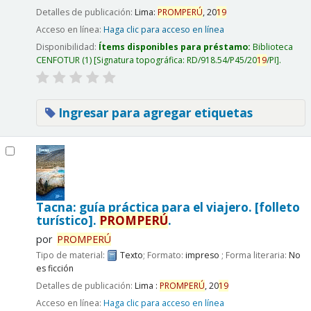
Detalles de publicación:
Lima:
PROMPERÚ
,
20
19
Acceso en línea:
Haga clic para acceso en línea
Disponibilidad:
Ítems disponibles para préstamo:
Biblioteca
CENFOTUR
(1)
Signatura topográfica:
RD/918.54/P45/20
19
/PI
.
Ingresar para agregar etiquetas
Tacna: guía práctica para el viajero. [folleto
turístico].
PROMPERÚ
.
por
PROMPERÚ
Tipo de material:
Texto
; Formato:
impreso
; Forma literaria:
No
es ficción
Detalles de publicación:
Lima :
PROMPERÚ
,
20
19
Acceso en línea:
Haga clic para acceso en línea