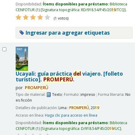
Disponibilidad:
Ítems disponibles para préstamo:
Biblioteca
CENFOTUR
(1)
Signatura topográfica:
RD/918.54/P45/20
19
/TCQ
.
(1 votos)
Ingresar para agregar etiquetas
Ucayali: guía práctica
del
viajero. [folleto
turístico].
PROMPERÚ
.
por
PROMPERÚ
Tipo de material:
Texto
; Formato:
impreso
; Forma literaria:
No
es ficción
Detalles de publicación:
Lima :
PROMPERÚ
,
20
19
Acceso en línea:
Haga clic para acceso en línea
Disponibilidad:
Ítems disponibles para préstamo:
Biblioteca
CENFOTUR
(1)
Signatura topográfica:
D/918.54/P45/20
19
/UC
.