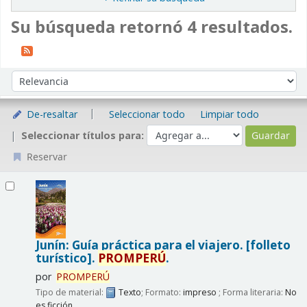
Su búsqueda retornó 4 resultados.
Ordenar
Ordenar por:
De-resaltar
Seleccionar todo
Limpiar todo
Seleccionar títulos para:
Reservar
Resultados
Junín: Guía práctica para el viajero. [folleto
turístico].
PROMPERÚ
.
por
PROMPERÚ
Tipo de material:
Texto
; Formato:
impreso
; Forma literaria:
No
es ficción