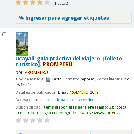
(1 votos)
Ingresar para agregar etiquetas
Ucayali: guía práctica del viajero. [folleto
turístico].
PROMPERÚ
.
por
PROMPERÚ
Tipo de material:
Texto
; Formato:
impreso
; Forma literaria:
No
es ficción
Detalles de publicación:
Lima :
PROMPERÚ
,
20
19
Acceso en línea:
Haga clic para acceso en línea
Disponibilidad:
Ítems disponibles para préstamo:
Biblioteca
CENFOTUR
(1)
Signatura topográfica:
D/918.54/P45/20
19
/UC
.