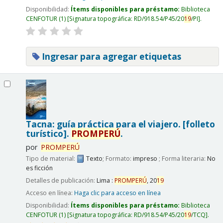
Disponibilidad:
Ítems disponibles para préstamo:
Biblioteca
CENFOTUR
(1)
Signatura topográfica:
RD/918.54/P45/20
19
/PI
.
Ingresar para agregar etiquetas
Tacna: guía práctica para el viajero. [folleto
turístico].
PROMPERÚ
.
por
PROMPERÚ
Tipo de material:
Texto
; Formato:
impreso
; Forma literaria:
No
es ficción
Detalles de publicación:
Lima :
PROMPERÚ
,
20
19
Acceso en línea:
Haga clic para acceso en línea
Disponibilidad:
Ítems disponibles para préstamo:
Biblioteca
CENFOTUR
(1)
Signatura topográfica:
RD/918.54/P45/20
19
/TCQ
.