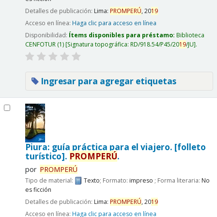
Detalles de publicación:
Lima:
PROMPERÚ
,
20
19
Acceso en línea:
Haga clic para acceso en línea
Disponibilidad:
Ítems disponibles para préstamo:
Biblioteca
CENFOTUR
(1)
Signatura topográfica:
RD/918.54/P45/20
19
/JU
.
Ingresar para agregar etiquetas
Piura: guía práctica para el viajero. [folleto
turístico].
PROMPERÚ
.
por
PROMPERÚ
Tipo de material:
Texto
; Formato:
impreso
; Forma literaria:
No
es ficción
Detalles de publicación:
Lima:
PROMPERÚ
,
20
19
Acceso en línea:
Haga clic para acceso en línea