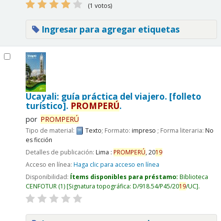
(1 votos)
Ingresar para agregar etiquetas
Ucayali: guía práctica del viajero. [folleto
turístico].
PROMPERÚ
.
por
PROMPERÚ
Tipo de material:
Texto
; Formato:
impreso
; Forma literaria:
No
es ficción
Detalles de publicación:
Lima :
PROMPERÚ
,
20
19
Acceso en línea:
Haga clic para acceso en línea
Disponibilidad:
Ítems disponibles para préstamo:
Biblioteca
CENFOTUR
(1)
Signatura topográfica:
D/918.54/P45/20
19
/UC
.