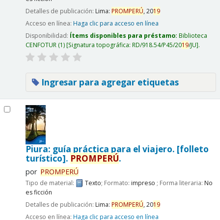
Detalles de publicación:
Lima:
PROMPERÚ
,
20
19
Acceso en línea:
Haga clic para acceso en línea
Disponibilidad:
Ítems disponibles para préstamo:
Biblioteca
CENFOTUR
(1)
Signatura topográfica:
RD/918.54/P45/20
19
/JU
.
Ingresar para agregar etiquetas
Piura: guía práctica para el viajero. [folleto
turístico].
PROMPERÚ
.
por
PROMPERÚ
Tipo de material:
Texto
; Formato:
impreso
; Forma literaria:
No
es ficción
Detalles de publicación:
Lima:
PROMPERÚ
,
20
19
Acceso en línea:
Haga clic para acceso en línea