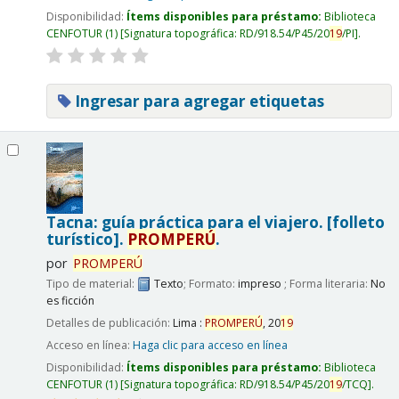
Disponibilidad:
Ítems disponibles para préstamo:
Biblioteca
CENFOTUR
(1)
Signatura topográfica:
RD/918.54/P45/20
19
/PI
.
Ingresar para agregar etiquetas
Tacna: guía práctica para el viajero. [folleto
turístico].
PROMPERÚ
.
por
PROMPERÚ
Tipo de material:
Texto
; Formato:
impreso
; Forma literaria:
No
es ficción
Detalles de publicación:
Lima :
PROMPERÚ
,
20
19
Acceso en línea:
Haga clic para acceso en línea
Disponibilidad:
Ítems disponibles para préstamo:
Biblioteca
CENFOTUR
(1)
Signatura topográfica:
RD/918.54/P45/20
19
/TCQ
.