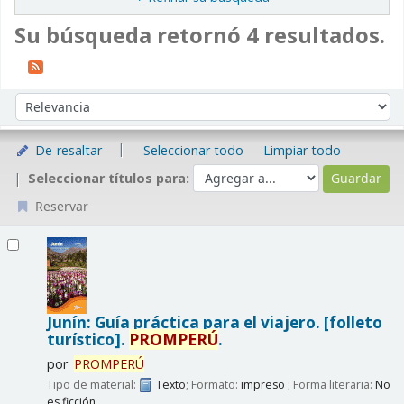
Su búsqueda retornó 4 resultados.
Ordenar
Ordenar por:
De-resaltar
Seleccionar todo
Limpiar todo
Seleccionar títulos para:
Reservar
Resultados
Junín: Guía práctica para el viajero. [folleto
turístico].
PROMPERÚ
.
por
PROMPERÚ
Tipo de material:
Texto
; Formato:
impreso
; Forma literaria:
No
es ficción