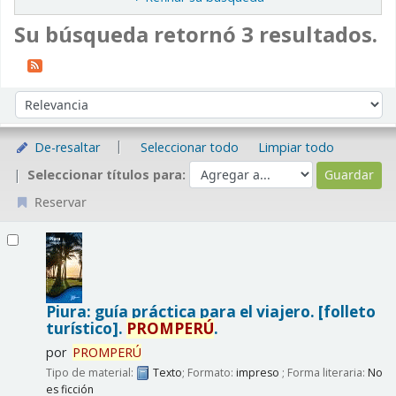
Su búsqueda retornó 3 resultados.
Ordenar
Ordenar por:
De-resaltar
Seleccionar todo
Limpiar todo
Seleccionar títulos para:
Reservar
Resultados
Piura: guía práctica para el viajero. [folleto
turístico].
PROMPERÚ
.
por
PROMPERÚ
Tipo de material:
Texto
; Formato:
impreso
; Forma literaria:
No
es ficción