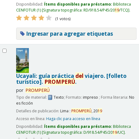
Disponibilidad:
Ítems disponibles para préstamo:
Biblioteca
CENFOTUR
(1)
Signatura topográfica:
RD/918.54/P45/20
19
/TCQ
.
(1 votos)
Ingresar para agregar etiquetas
Ucayali: guía práctica
del
viajero. [folleto
turístico].
PROMPERÚ
.
por
PROMPERÚ
Tipo de material:
Texto
; Formato:
impreso
; Forma literaria:
No
es ficción
Detalles de publicación:
Lima :
PROMPERÚ
,
20
19
Acceso en línea:
Haga clic para acceso en línea
Disponibilidad:
Ítems disponibles para préstamo:
Biblioteca
CENFOTUR
(1)
Signatura topográfica:
D/918.54/P45/20
19
/UC
.