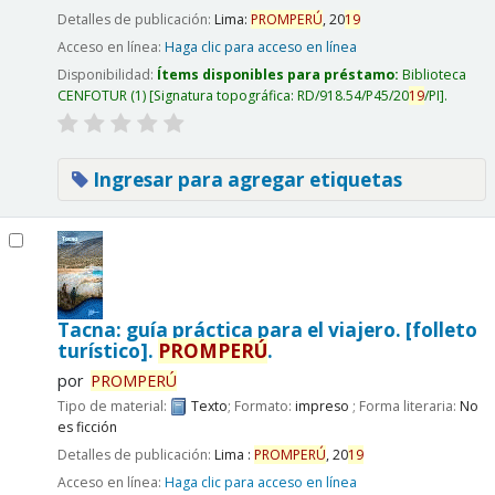
Detalles de publicación:
Lima:
PROMPERÚ
,
20
19
Acceso en línea:
Haga clic para acceso en línea
Disponibilidad:
Ítems disponibles para préstamo:
Biblioteca
CENFOTUR
(1)
Signatura topográfica:
RD/918.54/P45/20
19
/PI
.
Ingresar para agregar etiquetas
Tacna: guía práctica para el viajero. [folleto
turístico].
PROMPERÚ
.
por
PROMPERÚ
Tipo de material:
Texto
; Formato:
impreso
; Forma literaria:
No
es ficción
Detalles de publicación:
Lima :
PROMPERÚ
,
20
19
Acceso en línea:
Haga clic para acceso en línea