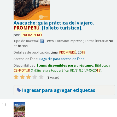
Ayacucho: guía práctica del viajero.
PROMPERÚ
.
[folleto turístico].
por
PROMPERÚ
Tipo de material:
Texto
; Formato:
impreso
; Forma literaria:
No
es ficción
Detalles de publicación:
Lima:
PROMPERÚ
,
20
19
Acceso en línea:
Haga clic para acceso en línea
Disponibilidad:
Ítems disponibles para préstamo:
Biblioteca
CENFOTUR
(1)
Signatura topográfica:
RD/918.54/P45/20
19
.
(1 votos)
Ingresar para agregar etiquetas