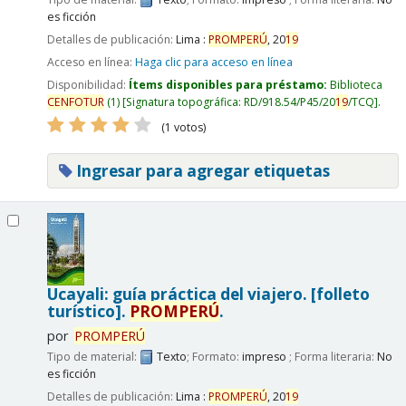
es ficción
Detalles de publicación:
Lima :
PROMPERÚ
,
20
19
Acceso en línea:
Haga clic para acceso en línea
Disponibilidad:
Ítems disponibles para préstamo:
Biblioteca
CENFOTUR
(1)
Signatura topográfica:
RD/918.54/P45/20
19
/TCQ
.
(1 votos)
Ingresar para agregar etiquetas
Ucayali: guía práctica del viajero. [folleto
turístico].
PROMPERÚ
.
por
PROMPERÚ
Tipo de material:
Texto
; Formato:
impreso
; Forma literaria:
No
es ficción
Detalles de publicación:
Lima :
PROMPERÚ
,
20
19