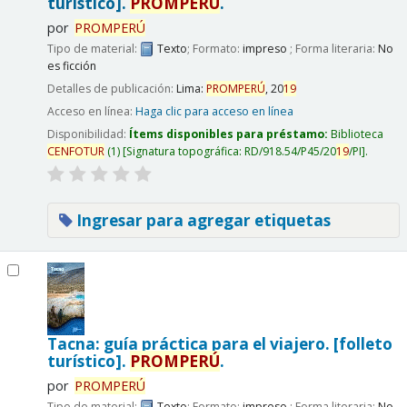
turístico].
PROMPERÚ
.
por
PROMPERÚ
Tipo de material:
Texto
; Formato:
impreso
; Forma literaria:
No
es ficción
Detalles de publicación:
Lima:
PROMPERÚ
,
20
19
Acceso en línea:
Haga clic para acceso en línea
Disponibilidad:
Ítems disponibles para préstamo:
Biblioteca
CENFOTUR
(1)
Signatura topográfica:
RD/918.54/P45/20
19
/PI
.
Ingresar para agregar etiquetas
Tacna: guía práctica para el viajero. [folleto
turístico].
PROMPERÚ
.
por
PROMPERÚ
Tipo de material:
Texto
; Formato:
impreso
; Forma literaria:
No