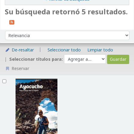
Su búsqueda retornó 5 resultados.
Ordenar
Ordenar por:
De-resaltar
Seleccionar todo
Limpiar todo
Seleccionar títulos para:
Reservar
Resultados