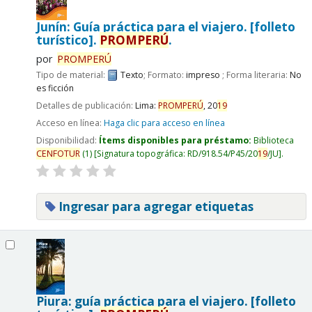
Junín: Guía práctica para el viajero. [folleto
turístico].
PROMPERÚ
.
por
PROMPERÚ
Tipo de material:
Texto
; Formato:
impreso
; Forma literaria:
No
es ficción
Detalles de publicación:
Lima:
PROMPERÚ
,
20
19
Acceso en línea:
Haga clic para acceso en línea
Disponibilidad:
Ítems disponibles para préstamo:
Biblioteca
CENFOTUR
(1)
Signatura topográfica:
RD/918.54/P45/20
19
/JU
.
Ingresar para agregar etiquetas
Piura: guía práctica para el viajero. [folleto