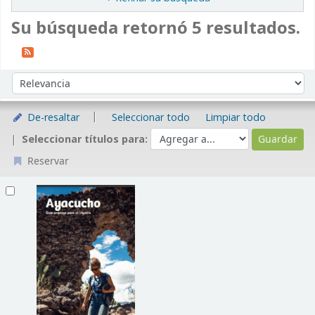
Su búsqueda retornó 5 resultados.
Ordenar
Ordenar por:
De-resaltar
Seleccionar todo
Limpiar todo
Seleccionar títulos para:
Reservar
Resultados