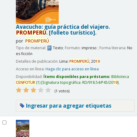
Ayacucho: guía práctica del viajero.
PROMPERÚ
.
[folleto turístico].
por
PROMPERÚ
Tipo de material:
Texto
; Formato:
impreso
; Forma literaria:
No
es ficción
Detalles de publicación:
Lima:
PROMPERÚ
,
20
19
Acceso en línea:
Haga clic para acceso en línea
Disponibilidad:
Ítems disponibles para préstamo:
Biblioteca
CENFOTUR
(1)
Signatura topográfica:
RD/918.54/P45/20
19
.
(1 votos)
Ingresar para agregar etiquetas