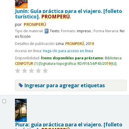
Junín: Guía práctica para el viajero. [folleto
turístico].
PROMPERÚ
.
por
PROMPERÚ
Tipo de material:
Texto
; Formato:
impreso
; Forma literaria:
No
es ficción
Detalles de publicación:
Lima:
PROMPERÚ
,
20
19
Acceso en línea:
Haga clic para acceso en línea
Disponibilidad:
Ítems disponibles para préstamo:
Biblioteca
CENFOTUR
(1)
Signatura topográfica:
RD/918.54/P45/20
19
/JU
.
Ingresar para agregar etiquetas
Piura: guía práctica para el viajero. [folleto