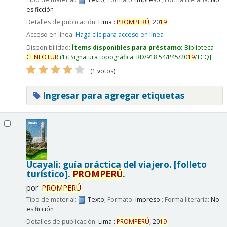
es ficción
Detalles de publicación:
Lima :
PROMPERÚ
,
20
19
Acceso en línea:
Haga clic para acceso en línea
Disponibilidad:
Ítems disponibles para préstamo:
Biblioteca
CENFOTUR
(1)
Signatura topográfica:
RD/918.54/P45/20
19
/TCQ
.
(1 votos)
Ingresar para agregar etiquetas
Ucayali: guía práctica del viajero. [folleto
turístico].
PROMPERÚ
.
por
PROMPERÚ
Tipo de material:
Texto
; Formato:
impreso
; Forma literaria:
No
es ficción
Detalles de publicación:
Lima :
PROMPERÚ
,
20
19