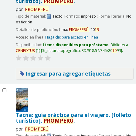
turístico].
PROMPERÚ
.
por
PROMPERÚ
Tipo de material:
Texto
; Formato:
impreso
; Forma literaria:
No
es ficción
Detalles de publicación:
Lima:
PROMPERÚ
,
20
19
Acceso en línea:
Haga clic para acceso en línea
Disponibilidad:
Ítems disponibles para préstamo:
Biblioteca
CENFOTUR
(1)
Signatura topográfica:
RD/918.54/P45/20
19
/PI
.
Ingresar para agregar etiquetas
Tacna: guía práctica para el viajero. [folleto
turístico].
PROMPERÚ
.
por
PROMPERÚ
Tipo de material:
Texto
; Formato:
impreso
; Forma literaria:
No