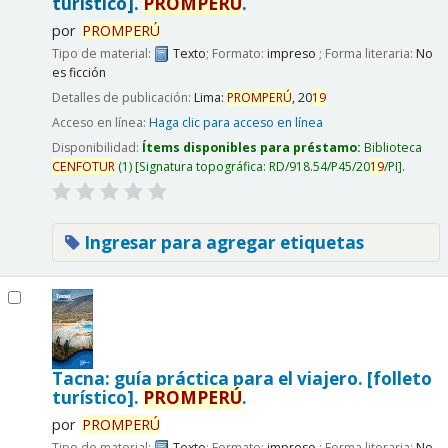
turístico].
PROMPERÚ
.
por
PROMPERÚ
Tipo de material:
Texto
; Formato:
impreso
; Forma literaria:
No
es ficción
Detalles de publicación:
Lima:
PROMPERÚ
,
20
19
Acceso en línea:
Haga clic para acceso en línea
Disponibilidad:
Ítems disponibles para préstamo:
Biblioteca
CENFOTUR
(1)
Signatura topográfica:
RD/918.54/P45/20
19
/PI
.
Ingresar para agregar etiquetas
Tacna: guía práctica para el viajero. [folleto
turístico].
PROMPERÚ
.
por
PROMPERÚ
Tipo de material:
Texto
; Formato:
impreso
; Forma literaria:
No