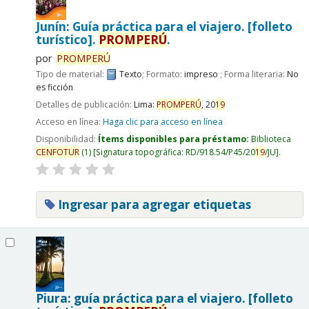
Junín: Guía práctica para el viajero. [folleto
turístico].
PROMPERÚ
.
por
PROMPERÚ
Tipo de material:
Texto
; Formato:
impreso
; Forma literaria:
No
es ficción
Detalles de publicación:
Lima:
PROMPERÚ
,
20
19
Acceso en línea:
Haga clic para acceso en línea
Disponibilidad:
Ítems disponibles para préstamo:
Biblioteca
CENFOTUR
(1)
Signatura topográfica:
RD/918.54/P45/20
19
/JU
.
Ingresar para agregar etiquetas
Piura: guía práctica para el viajero. [folleto