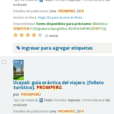
es ficción
Detalles de publicación:
Lima :
PROMPERÚ
,
20
19
Acceso en línea:
Haga clic para acceso en línea
Disponibilidad:
Ítems disponibles para préstamo:
Biblioteca
CENFOTUR
(1)
Signatura topográfica:
RD/918.54/P45/20
19
/TCQ
.
(1 votos)
Ingresar para agregar etiquetas
Ucayali: guía práctica del viajero. [folleto
turístico].
PROMPERÚ
.
por
PROMPERÚ
Tipo de material:
Texto
; Formato:
impreso
; Forma literaria:
No
es ficción
Detalles de publicación:
Lima :
PROMPERÚ
,
20
19