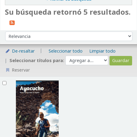
Su búsqueda retornó 5 resultados.
Ordenar
Ordenar por:
De-resaltar
Seleccionar todo
Limpiar todo
Seleccionar títulos para:
Reservar
Resultados