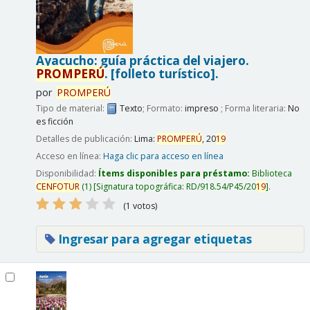
Ayacucho: guía práctica del viajero.
PROMPERÚ
.
[folleto turístico].
por
PROMPERÚ
Tipo de material:
Texto
; Formato:
impreso
; Forma literaria:
No
es ficción
Detalles de publicación:
Lima:
PROMPERÚ
,
20
19
Acceso en línea:
Haga clic para acceso en línea
Disponibilidad:
Ítems disponibles para préstamo:
Biblioteca
CENFOTUR
(1)
Signatura topográfica:
RD/918.54/P45/20
19
.
(1 votos)
Ingresar para agregar etiquetas