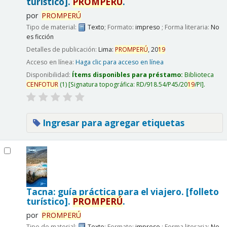
turístico].
PROMPERÚ
.
por
PROMPERÚ
Tipo de material:
Texto
; Formato:
impreso
; Forma literaria:
No
es ficción
Detalles de publicación:
Lima:
PROMPERÚ
,
20
19
Acceso en línea:
Haga clic para acceso en línea
Disponibilidad:
Ítems disponibles para préstamo:
Biblioteca
CENFOTUR
(1)
Signatura topográfica:
RD/918.54/P45/20
19
/PI
.
Ingresar para agregar etiquetas
Tacna: guía práctica para el viajero. [folleto
turístico].
PROMPERÚ
.
por
PROMPERÚ
Tipo de material:
Texto
; Formato:
impreso
; Forma literaria:
No