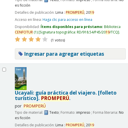
es ficción
Detalles de publicación:
Lima :
PROMPERÚ
,
20
19
Acceso en línea:
Haga clic para acceso en línea
Disponibilidad:
Ítems disponibles para préstamo:
Biblioteca
CENFOTUR
(1)
Signatura topográfica:
RD/918.54/P45/20
19
/TCQ
.
(1 votos)
Ingresar para agregar etiquetas
Ucayali: guía práctica del viajero. [folleto
turístico].
PROMPERÚ
.
por
PROMPERÚ
Tipo de material:
Texto
; Formato:
impreso
; Forma literaria:
No
es ficción
Detalles de publicación:
Lima :
PROMPERÚ
,
20
19