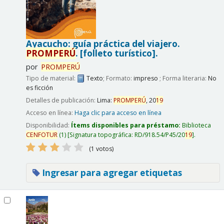
Ayacucho: guía práctica del viajero.
PROMPERÚ
.
[folleto turístico].
por
PROMPERÚ
Tipo de material:
Texto
; Formato:
impreso
; Forma literaria:
No
es ficción
Detalles de publicación:
Lima:
PROMPERÚ
,
20
19
Acceso en línea:
Haga clic para acceso en línea
Disponibilidad:
Ítems disponibles para préstamo:
Biblioteca
CENFOTUR
(1)
Signatura topográfica:
RD/918.54/P45/20
19
.
(1 votos)
Ingresar para agregar etiquetas