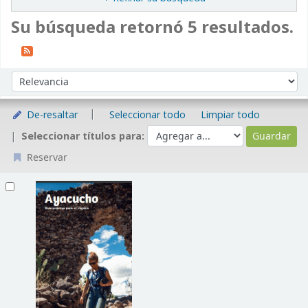
Su búsqueda retornó 5 resultados.
Ordenar
Ordenar por:
De-resaltar
Seleccionar todo
Limpiar todo
Seleccionar títulos para:
Reservar
Resultados