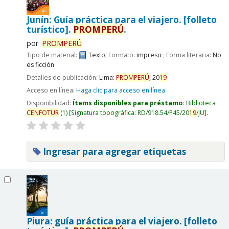
Junín: Guía práctica para el viajero. [folleto
turístico].
PROMPERÚ
.
por
PROMPERÚ
Tipo de material:
Texto
; Formato:
impreso
; Forma literaria:
No
es ficción
Detalles de publicación:
Lima:
PROMPERÚ
,
20
19
Acceso en línea:
Haga clic para acceso en línea
Disponibilidad:
Ítems disponibles para préstamo:
Biblioteca
CENFOTUR
(1)
Signatura topográfica:
RD/918.54/P45/20
19
/JU
.
Ingresar para agregar etiquetas
Piura: guía práctica para el viajero. [folleto