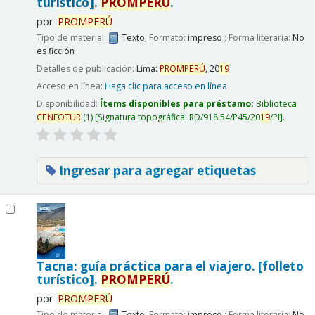
turístico].
PROMPERÚ
.
por
PROMPERÚ
Tipo de material:
Texto
; Formato:
impreso
; Forma literaria:
No
es ficción
Detalles de publicación:
Lima:
PROMPERÚ
,
20
19
Acceso en línea:
Haga clic para acceso en línea
Disponibilidad:
Ítems disponibles para préstamo:
Biblioteca
CENFOTUR
(1)
Signatura topográfica:
RD/918.54/P45/20
19
/PI
.
Ingresar para agregar etiquetas
Tacna: guía práctica para el viajero. [folleto
turístico].
PROMPERÚ
.
por
PROMPERÚ
Tipo de material:
Texto
; Formato:
impreso
; Forma literaria:
No