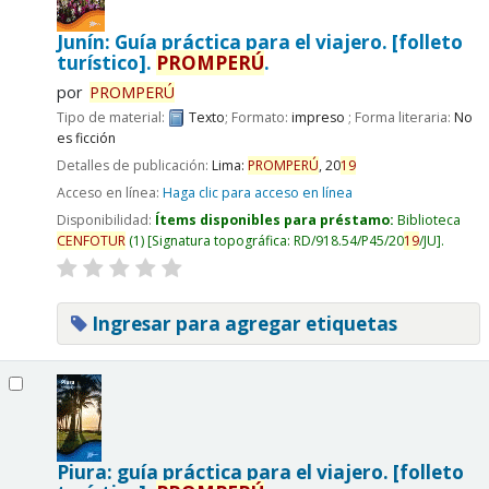
Junín: Guía práctica para el viajero. [folleto
turístico].
PROMPERÚ
.
por
PROMPERÚ
Tipo de material:
Texto
; Formato:
impreso
; Forma literaria:
No
es ficción
Detalles de publicación:
Lima:
PROMPERÚ
,
20
19
Acceso en línea:
Haga clic para acceso en línea
Disponibilidad:
Ítems disponibles para préstamo:
Biblioteca
CENFOTUR
(1)
Signatura topográfica:
RD/918.54/P45/20
19
/JU
.
Ingresar para agregar etiquetas
Piura: guía práctica para el viajero. [folleto