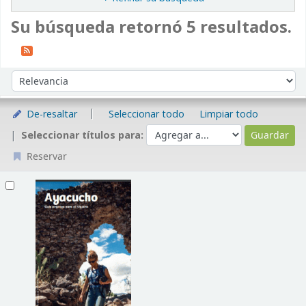
Su búsqueda retornó 5 resultados.
Ordenar
Ordenar por:
De-resaltar
Seleccionar todo
Limpiar todo
Seleccionar títulos para:
Reservar
Resultados