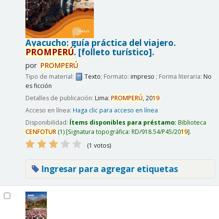
Ayacucho: guía práctica del viajero.
PROMPERÚ
.
[folleto turístico].
por
PROMPERÚ
Tipo de material:
Texto
; Formato:
impreso
; Forma literaria:
No
es ficción
Detalles de publicación:
Lima:
PROMPERÚ
,
20
19
Acceso en línea:
Haga clic para acceso en línea
Disponibilidad:
Ítems disponibles para préstamo:
Biblioteca
CENFOTUR
(1)
Signatura topográfica:
RD/918.54/P45/20
19
.
(1 votos)
Ingresar para agregar etiquetas