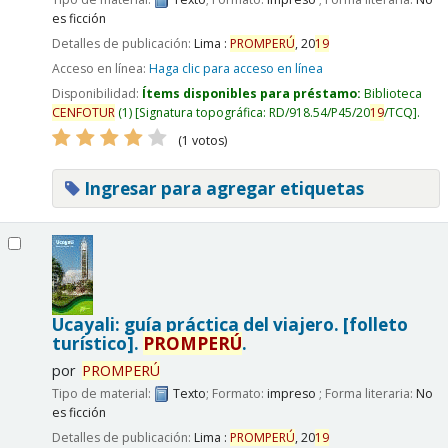
es ficción
Detalles de publicación:
Lima :
PROMPERÚ
,
20
19
Acceso en línea:
Haga clic para acceso en línea
Disponibilidad:
Ítems disponibles para préstamo:
Biblioteca
CENFOTUR
(1)
Signatura topográfica:
RD/918.54/P45/20
19
/TCQ
.
(1 votos)
Ingresar para agregar etiquetas
Ucayali: guía práctica del viajero. [folleto
turístico].
PROMPERÚ
.
por
PROMPERÚ
Tipo de material:
Texto
; Formato:
impreso
; Forma literaria:
No
es ficción
Detalles de publicación:
Lima :
PROMPERÚ
,
20
19