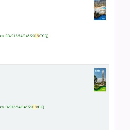
ica:
RD/918.54/P45/20
19
/TCQ
.
ica:
D/918.54/P45/20
19
/UC
.