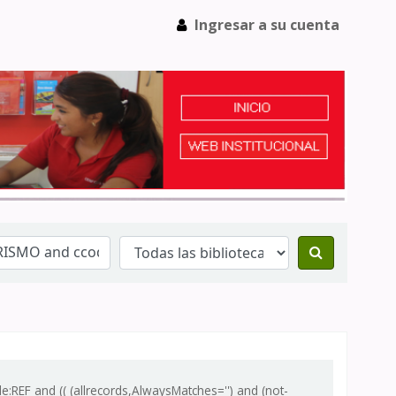
Ingresar a su cuenta
EF and (( (allrecords,AlwaysMatches='') and (not-