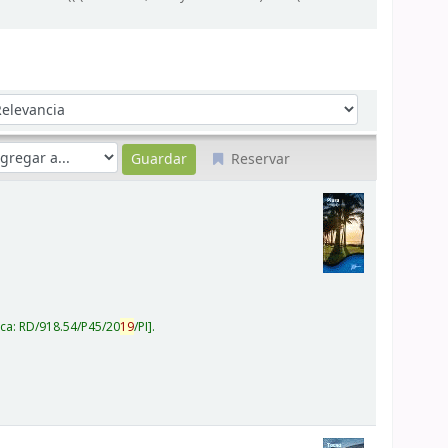
denar por:
Reservar
ica:
RD/918.54/P45/20
19
/PI
.