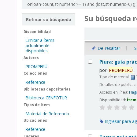
onloan-count,st-numeric >= 1) and (lost,st-numeric=0) ))'
Su búsqueda r
Refinar su búsqueda
Ordenar
Disponibilidad
Limitar a ítems
actualmente
De-resaltar
S
disponibles
Resultados
Autores
Piura: guía prác
PROMPERÚ
por
PROMPERÚ
Colecciones
Tipo de material:
Reference
Detalles de publicac
Bibliotecas depositarias
Acceso en línea:
Haga
Biblioteca CENFOTUR
Disponibilidad:
Ítem
Tipos de ítem
Material de Referencia
Ubicaciones
Ingresar para ag
Reference
Tacna: guía prác
Lugares