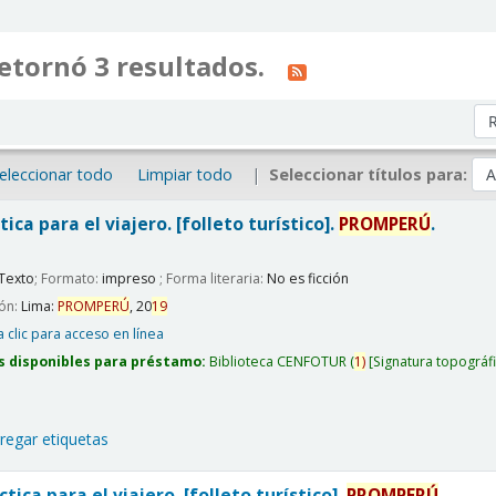
etornó 3 resultados.
Or
eleccionar todo
Limpiar todo
Seleccionar títulos para:
tica para el viajero. [folleto turístico].
PROMPERÚ
.
Texto
; Formato:
impreso
; Forma literaria:
No es ficción
ión:
Lima:
PROMPERÚ
,
20
19
 clic para acceso en línea
s disponibles para préstamo:
Biblioteca CENFOTUR
(
1)
Signatura topográf
regar etiquetas
tica para el viajero. [folleto turístico].
PROMPERÚ
.