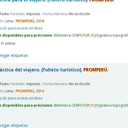
Texto
; Formato:
impreso
; Forma literaria:
No es ficción
ión:
Lima :
PROMPERÚ
,
20
19
 clic para acceso en línea
s disponibles para préstamo:
Biblioteca CENFOTUR
(
1)
Signatura topográf
(1 votos)
regar etiquetas
áctica del viajero. [folleto turístico].
PROMPERÚ
.
Texto
; Formato:
impreso
; Forma literaria:
No es ficción
ión:
Lima :
PROMPERÚ
,
20
19
 clic para acceso en línea
s disponibles para préstamo:
Biblioteca CENFOTUR
(
1)
Signatura topográf
regar etiquetas