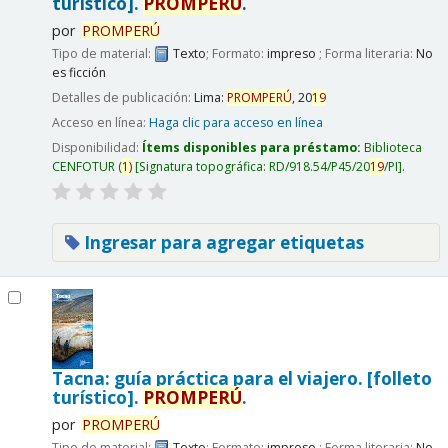
turístico].
PROMPERÚ
.
por
PROMPERÚ
Tipo de material:
Texto
; Formato:
impreso
; Forma literaria:
No
es ficción
Detalles de publicación:
Lima:
PROMPERÚ
,
20
19
Acceso en línea:
Haga clic para acceso en línea
Disponibilidad:
Ítems disponibles para préstamo:
Biblioteca
CENFOTUR
(
1)
Signatura topográfica:
RD/918.54/P45/20
19
/PI
.
Ingresar para agregar etiquetas
Tacna: guía práctica para el viajero. [folleto
turístico].
PROMPERÚ
.
por
PROMPERÚ
Tipo de material:
Texto
; Formato:
impreso
; Forma literaria:
No