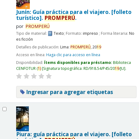
Junín: Guía práctica para el viajero. [folleto
turístico].
PROMPERÚ
.
por
PROMPERÚ
Tipo de material:
Texto
; Formato:
impreso
; Forma literaria:
No
es ficción
Detalles de publicación:
Lima:
PROMPERÚ
,
20
19
Acceso en línea:
Haga clic para acceso en línea
Disponibilidad:
Ítems disponibles para préstamo:
Biblioteca
CENFOTUR
(
1)
Signatura topográfica:
RD/918.54/P45/20
19
/JU
.
Ingresar para agregar etiquetas
Piura: guía práctica para el viajero. [folleto