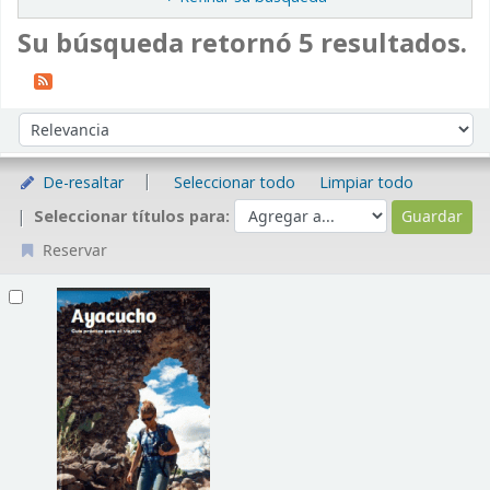
Su búsqueda retornó 5 resultados.
Ordenar
Ordenar por:
De-resaltar
Seleccionar todo
Limpiar todo
Seleccionar títulos para:
Reservar
Resultados