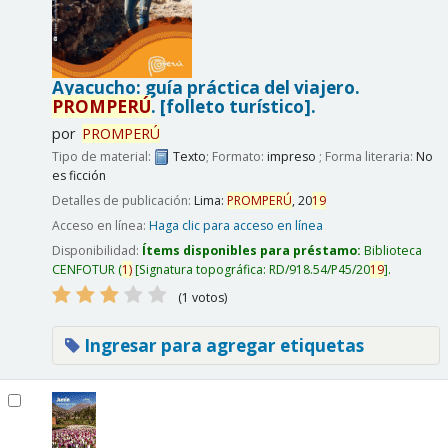
Ayacucho: guía práctica del viajero.
PROMPERÚ
.
[folleto turístico].
por
PROMPERÚ
Tipo de material:
Texto
; Formato:
impreso
; Forma literaria:
No
es ficción
Detalles de publicación:
Lima:
PROMPERÚ
,
20
19
Acceso en línea:
Haga clic para acceso en línea
Disponibilidad:
Ítems disponibles para préstamo:
Biblioteca
CENFOTUR
(
1)
Signatura topográfica:
RD/918.54/P45/20
19
.
(1 votos)
Ingresar para agregar etiquetas