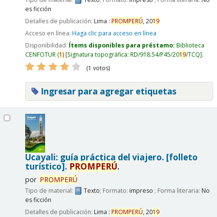
es ficción
Detalles de publicación:
Lima :
PROMPERÚ
,
20
19
Acceso en línea:
Haga clic para acceso en línea
Disponibilidad:
Ítems disponibles para préstamo:
Biblioteca
CENFOTUR
(
1)
Signatura topográfica:
RD/918.54/P45/20
19
/TCQ
.
(1 votos)
Ingresar para agregar etiquetas
Ucayali: guía práctica del viajero. [folleto
turístico].
PROMPERÚ
.
por
PROMPERÚ
Tipo de material:
Texto
; Formato:
impreso
; Forma literaria:
No
es ficción
Detalles de publicación:
Lima :
PROMPERÚ
,
20
19