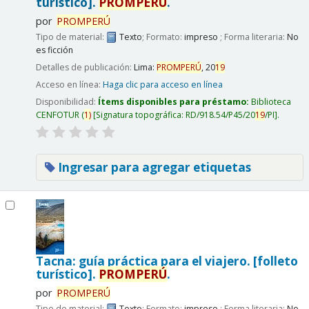
turístico].
PROMPERÚ
.
por
PROMPERÚ
Tipo de material:
Texto
; Formato:
impreso
; Forma literaria:
No
es ficción
Detalles de publicación:
Lima:
PROMPERÚ
,
20
19
Acceso en línea:
Haga clic para acceso en línea
Disponibilidad:
Ítems disponibles para préstamo:
Biblioteca
CENFOTUR
(
1)
Signatura topográfica:
RD/918.54/P45/20
19
/PI
.
Ingresar para agregar etiquetas
Tacna: guía práctica para el viajero. [folleto
turístico].
PROMPERÚ
.
por
PROMPERÚ
Tipo de material:
Texto
; Formato:
impreso
; Forma literaria:
No