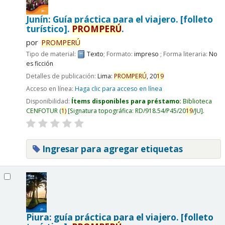
Junín: Guía práctica para el viajero. [folleto
turístico].
PROMPERÚ
.
por
PROMPERÚ
Tipo de material:
Texto
; Formato:
impreso
; Forma literaria:
No
es ficción
Detalles de publicación:
Lima:
PROMPERÚ
,
20
19
Acceso en línea:
Haga clic para acceso en línea
Disponibilidad:
Ítems disponibles para préstamo:
Biblioteca
CENFOTUR
(
1)
Signatura topográfica:
RD/918.54/P45/20
19
/JU
.
Ingresar para agregar etiquetas
Piura: guía práctica para el viajero. [folleto