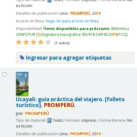
es ficción
Detalles de publicación:
Lima :
PROMPERÚ
,
20
19
Acceso en línea:
Haga clic para acceso en línea
Disponibilidad:
Ítems disponibles para préstamo:
Biblioteca
CENFOTUR
(
1)
Signatura topográfica:
RD/918.54/P45/20
19
/TCQ
.
(1 votos)
Ingresar para agregar etiquetas
Ucayali: guía práctica del viajero. [folleto
turístico].
PROMPERÚ
.
por
PROMPERÚ
Tipo de material:
Texto
; Formato:
impreso
; Forma literaria:
No
es ficción
Detalles de publicación:
Lima :
PROMPERÚ
,
20
19