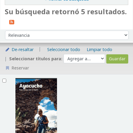
Su búsqueda retornó 5 resultados.
Ordenar
Ordenar por:
De-resaltar
Seleccionar todo
Limpiar todo
Seleccionar títulos para:
Reservar
Resultados