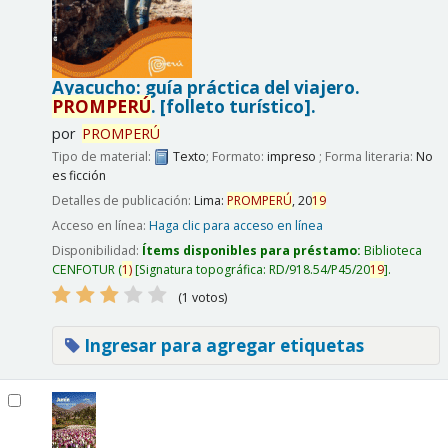
Ayacucho: guía práctica del viajero.
PROMPERÚ
.
[folleto turístico].
por
PROMPERÚ
Tipo de material:
Texto
; Formato:
impreso
; Forma literaria:
No
es ficción
Detalles de publicación:
Lima:
PROMPERÚ
,
20
19
Acceso en línea:
Haga clic para acceso en línea
Disponibilidad:
Ítems disponibles para préstamo:
Biblioteca
CENFOTUR
(
1)
Signatura topográfica:
RD/918.54/P45/20
19
.
(1 votos)
Ingresar para agregar etiquetas