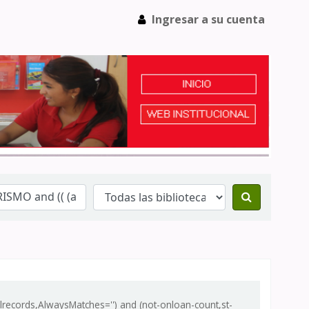
Ingresar a su cuenta
records,AlwaysMatches='') and (not-onloan-count,st-