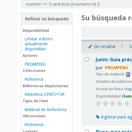
numeric >= 1) and (lost,st-numeric=0) ))'
Su búsqueda r
Refinar su búsqueda
Ordenar
Disponibilidad
Limitar a ítems
actualmente
De-resaltar
S
disponibles
Resultados
Autores
Junín: Guía prác
PROMPERÚ
por
PROMPERÚ
Colecciones
Tipo de material:
Reference
Detalles de publicac
Bibliotecas depositarias
Acceso en línea:
Haga
Biblioteca CENFOTUR
Disponibilidad:
Ítem
Tipos de ítem
Material de Referencia
Ubicaciones
Ingresar para ag
Reference
Piura: guía prác
Lugares