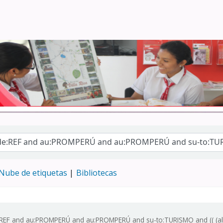
Turismo - CENFOTUR
Nube de etiquetas
Bibliotecas
:REF and au:PROMPERÚ and au:PROMPERÚ and su-to:TURISMO and (( (all