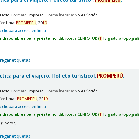
Texto
; Formato:
impreso
; Forma literaria:
No es ficción
ión:
Lima:
PROMPERÚ
,
20
19
 clic para acceso en línea
s disponibles para préstamo:
Biblioteca CENFOTUR
(
1)
Signatura topográf
regar etiquetas
tica para el viajero. [folleto turístico].
PROMPERÚ
.
Texto
; Formato:
impreso
; Forma literaria:
No es ficción
ión:
Lima :
PROMPERÚ
,
20
19
 clic para acceso en línea
s disponibles para préstamo:
Biblioteca CENFOTUR
(
1)
Signatura topográf
(1 votos)
regar etiquetas