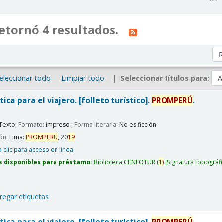
etornó 4 resultados.
Or
eleccionar todo
Limpiar todo
Seleccionar títulos para:
tica para el viajero. [folleto turístico].
PROMPERÚ
.
Texto
; Formato:
impreso
; Forma literaria:
No es ficción
ión:
Lima:
PROMPERÚ
,
20
19
 clic para acceso en línea
s disponibles para préstamo:
Biblioteca CENFOTUR
(
1)
Signatura topográf
regar etiquetas
tica para el viajero. [folleto turístico].
PROMPERÚ
.