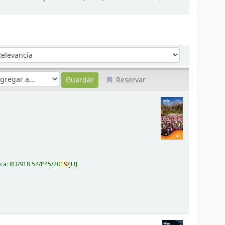
denar por:
Reservar
ica:
RD/918.54/P45/20
19
/JU
.