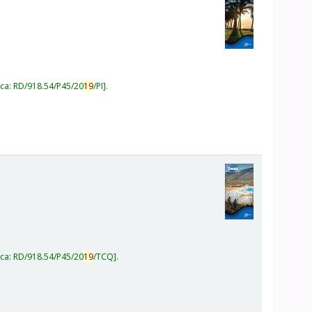
ica:
RD/918.54/P45/20
19
/PI
.
ica:
RD/918.54/P45/20
19
/TCQ
.