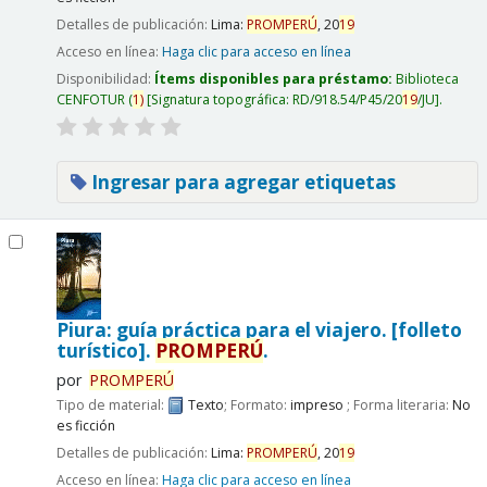
Detalles de publicación:
Lima:
PROMPERÚ
,
20
19
Acceso en línea:
Haga clic para acceso en línea
Disponibilidad:
Ítems disponibles para préstamo:
Biblioteca
CENFOTUR
(
1)
Signatura topográfica:
RD/918.54/P45/20
19
/JU
.
Ingresar para agregar etiquetas
Piura: guía práctica para el viajero. [folleto
turístico].
PROMPERÚ
.
por
PROMPERÚ
Tipo de material:
Texto
; Formato:
impreso
; Forma literaria:
No
es ficción
Detalles de publicación:
Lima:
PROMPERÚ
,
20
19
Acceso en línea:
Haga clic para acceso en línea