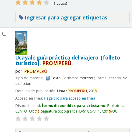
(1 votos)
Ingresar para agregar etiquetas
Ucayali: guía práctica del viajero. [folleto
turístico].
PROMPERÚ
.
por
PROMPERÚ
Tipo de material:
Texto
; Formato:
impreso
; Forma literaria:
No
es ficción
Detalles de publicación:
Lima :
PROMPERÚ
,
20
19
Acceso en línea:
Haga clic para acceso en línea
Disponibilidad:
Ítems disponibles para préstamo:
Biblioteca
CENFOTUR
(
1)
Signatura topográfica:
D/918.54/P45/20
19
/UC
.