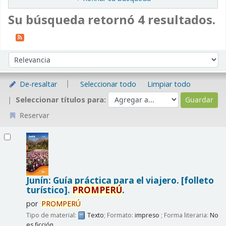
Su búsqueda retornó 4 resultados.
Ordenar
Ordenar por:
De-resaltar
Seleccionar todo
Limpiar todo
Seleccionar títulos para:
Reservar
Resultados
Junín: Guía práctica para el viajero. [folleto
turístico].
PROMPERÚ
.
por
PROMPERÚ
Tipo de material:
Texto
; Formato:
impreso
; Forma literaria:
No
es ficción