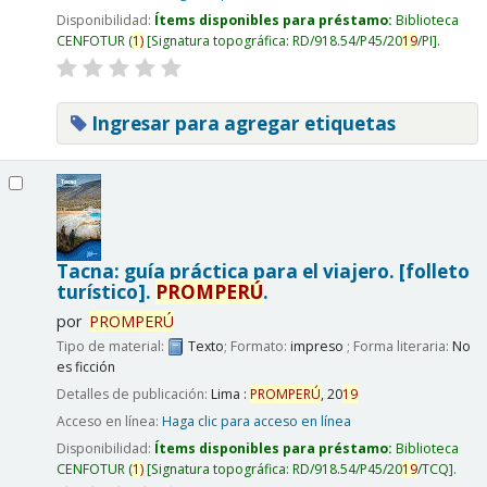
Disponibilidad:
Ítems disponibles para préstamo:
Biblioteca
CENFOTUR
(
1)
Signatura topográfica:
RD/918.54/P45/20
19
/PI
.
Ingresar para agregar etiquetas
Tacna: guía práctica para el viajero. [folleto
turístico].
PROMPERÚ
.
por
PROMPERÚ
Tipo de material:
Texto
; Formato:
impreso
; Forma literaria:
No
es ficción
Detalles de publicación:
Lima :
PROMPERÚ
,
20
19
Acceso en línea:
Haga clic para acceso en línea
Disponibilidad:
Ítems disponibles para préstamo:
Biblioteca
CENFOTUR
(
1)
Signatura topográfica:
RD/918.54/P45/20
19
/TCQ
.