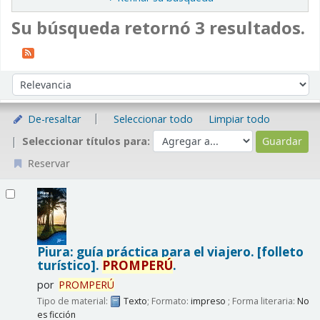
Su búsqueda retornó 3 resultados.
Ordenar
Ordenar por:
De-resaltar
Seleccionar todo
Limpiar todo
Seleccionar títulos para:
Reservar
Resultados
Piura: guía práctica para el viajero. [folleto
turístico].
PROMPERÚ
.
por
PROMPERÚ
Tipo de material:
Texto
; Formato:
impreso
; Forma literaria:
No
es ficción