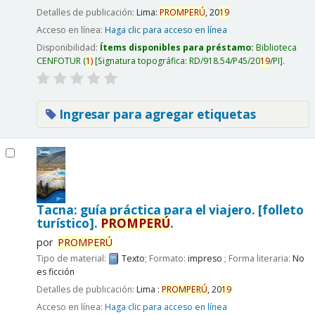
Detalles de publicación:
Lima:
PROMPERÚ
,
20
19
Acceso en línea:
Haga clic para acceso en línea
Disponibilidad:
Ítems disponibles para préstamo:
Biblioteca
CENFOTUR
(
1)
Signatura topográfica:
RD/918.54/P45/20
19
/PI
.
Ingresar para agregar etiquetas
Tacna: guía práctica para el viajero. [folleto
turístico].
PROMPERÚ
.
por
PROMPERÚ
Tipo de material:
Texto
; Formato:
impreso
; Forma literaria:
No
es ficción
Detalles de publicación:
Lima :
PROMPERÚ
,
20
19
Acceso en línea:
Haga clic para acceso en línea