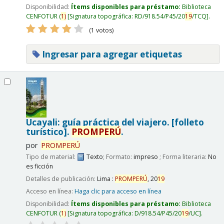
Disponibilidad:
Ítems disponibles para préstamo:
Biblioteca
CENFOTUR
(
1)
Signatura topográfica:
RD/918.54/P45/20
19
/TCQ
.
(1 votos)
Ingresar para agregar etiquetas
Ucayali: guía práctica del viajero. [folleto
turístico].
PROMPERÚ
.
por
PROMPERÚ
Tipo de material:
Texto
; Formato:
impreso
; Forma literaria:
No
es ficción
Detalles de publicación:
Lima :
PROMPERÚ
,
20
19
Acceso en línea:
Haga clic para acceso en línea
Disponibilidad:
Ítems disponibles para préstamo:
Biblioteca
CENFOTUR
(
1)
Signatura topográfica:
D/918.54/P45/20
19
/UC
.