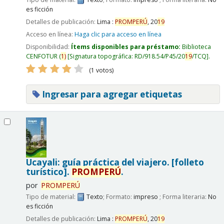
es ficción
Detalles de publicación:
Lima :
PROMPERÚ
,
20
19
Acceso en línea:
Haga clic para acceso en línea
Disponibilidad:
Ítems disponibles para préstamo:
Biblioteca
CENFOTUR
(
1)
Signatura topográfica:
RD/918.54/P45/20
19
/TCQ
.
(1 votos)
Ingresar para agregar etiquetas
Ucayali: guía práctica del viajero. [folleto
turístico].
PROMPERÚ
.
por
PROMPERÚ
Tipo de material:
Texto
; Formato:
impreso
; Forma literaria:
No
es ficción
Detalles de publicación:
Lima :
PROMPERÚ
,
20
19