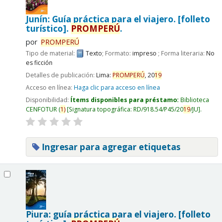
Junín: Guía práctica para el viajero. [folleto
turístico].
PROMPERÚ
.
por
PROMPERÚ
Tipo de material:
Texto
; Formato:
impreso
; Forma literaria:
No
es ficción
Detalles de publicación:
Lima:
PROMPERÚ
,
20
19
Acceso en línea:
Haga clic para acceso en línea
Disponibilidad:
Ítems disponibles para préstamo:
Biblioteca
CENFOTUR
(
1)
Signatura topográfica:
RD/918.54/P45/20
19
/JU
.
Ingresar para agregar etiquetas
Piura: guía práctica para el viajero. [folleto