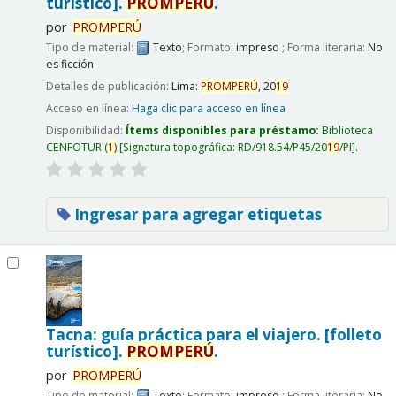
turístico].
PROMPERÚ
.
por
PROMPERÚ
Tipo de material:
Texto
; Formato:
impreso
; Forma literaria:
No
es ficción
Detalles de publicación:
Lima:
PROMPERÚ
,
20
19
Acceso en línea:
Haga clic para acceso en línea
Disponibilidad:
Ítems disponibles para préstamo:
Biblioteca
CENFOTUR
(
1)
Signatura topográfica:
RD/918.54/P45/20
19
/PI
.
Ingresar para agregar etiquetas
Tacna: guía práctica para el viajero. [folleto
turístico].
PROMPERÚ
.
por
PROMPERÚ
Tipo de material:
Texto
; Formato:
impreso
; Forma literaria:
No