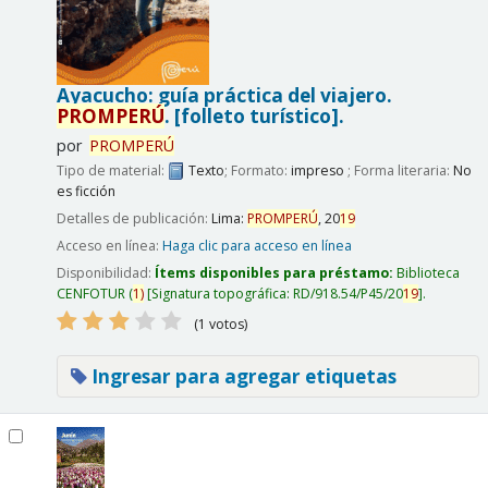
Ayacucho: guía práctica del viajero.
PROMPERÚ
.
[folleto turístico].
por
PROMPERÚ
Tipo de material:
Texto
; Formato:
impreso
; Forma literaria:
No
es ficción
Detalles de publicación:
Lima:
PROMPERÚ
,
20
19
Acceso en línea:
Haga clic para acceso en línea
Disponibilidad:
Ítems disponibles para préstamo:
Biblioteca
CENFOTUR
(
1)
Signatura topográfica:
RD/918.54/P45/20
19
.
(1 votos)
Ingresar para agregar etiquetas