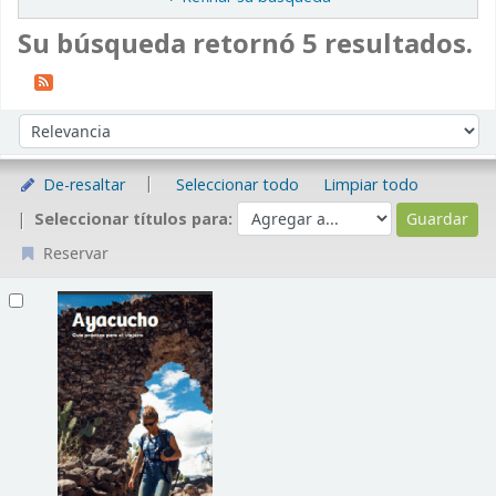
Su búsqueda retornó 5 resultados.
Ordenar
Ordenar por:
De-resaltar
Seleccionar todo
Limpiar todo
Seleccionar títulos para:
Reservar
Resultados