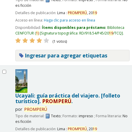
es ficción
Detalles de publicación:
Lima :
PROMPERÚ
,
20
19
Acceso en línea:
Haga clic para acceso en línea
Disponibilidad:
Ítems disponibles para préstamo:
Biblioteca
CENFOTUR
(
1)
Signatura topográfica:
RD/918.54/P45/20
19
/TCQ
.
(1 votos)
Ingresar para agregar etiquetas
Ucayali: guía práctica del viajero. [folleto
turístico].
PROMPERÚ
.
por
PROMPERÚ
Tipo de material:
Texto
; Formato:
impreso
; Forma literaria:
No
es ficción
Detalles de publicación:
Lima :
PROMPERÚ
,
20
19