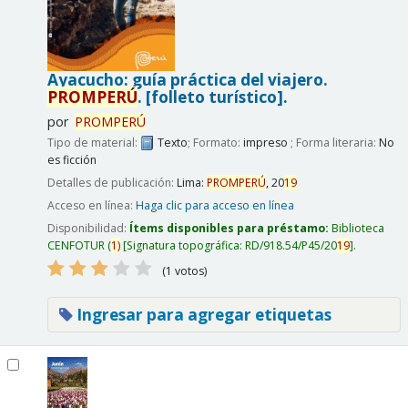
Ayacucho: guía práctica del viajero.
PROMPERÚ
.
[folleto turístico].
por
PROMPERÚ
Tipo de material:
Texto
; Formato:
impreso
; Forma literaria:
No
es ficción
Detalles de publicación:
Lima:
PROMPERÚ
,
20
19
Acceso en línea:
Haga clic para acceso en línea
Disponibilidad:
Ítems disponibles para préstamo:
Biblioteca
CENFOTUR
(
1)
Signatura topográfica:
RD/918.54/P45/20
19
.
(1 votos)
Ingresar para agregar etiquetas