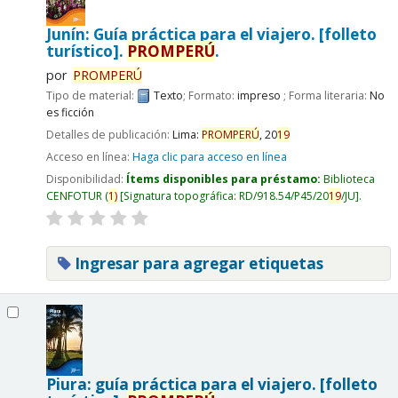
Junín: Guía práctica para el viajero. [folleto
turístico].
PROMPERÚ
.
por
PROMPERÚ
Tipo de material:
Texto
; Formato:
impreso
; Forma literaria:
No
es ficción
Detalles de publicación:
Lima:
PROMPERÚ
,
20
19
Acceso en línea:
Haga clic para acceso en línea
Disponibilidad:
Ítems disponibles para préstamo:
Biblioteca
CENFOTUR
(
1)
Signatura topográfica:
RD/918.54/P45/20
19
/JU
.
Ingresar para agregar etiquetas
Piura: guía práctica para el viajero. [folleto