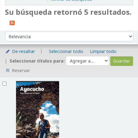
Su búsqueda retornó 5 resultados.
Ordenar
Ordenar por:
De-resaltar
Seleccionar todo
Limpiar todo
Seleccionar títulos para:
Reservar
Resultados