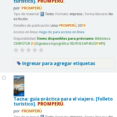
turístico].
PROMPERÚ
.
por
PROMPERÚ
Tipo de material:
Texto
; Formato:
impreso
; Forma literaria:
No
es ficción
Detalles de publicación:
Lima:
PROMPERÚ
,
20
19
Acceso en línea:
Haga clic para acceso en línea
Disponibilidad:
Ítems disponibles para préstamo:
Biblioteca
CENFOTUR
(
1)
Signatura topográfica:
RD/918.54/P45/20
19
/PI
.
Ingresar para agregar etiquetas
Tacna: guía práctica para el viajero. [folleto
turístico].
PROMPERÚ
.
por
PROMPERÚ
Tipo de material:
Texto
; Formato:
impreso
; Forma literaria:
No