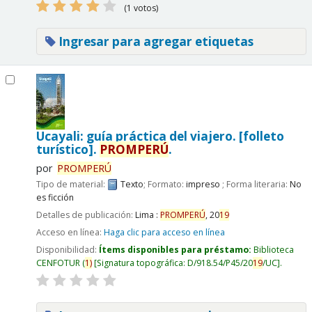
(1 votos)
Ingresar para agregar etiquetas
Ucayali: guía práctica del viajero. [folleto
turístico].
PROMPERÚ
.
por
PROMPERÚ
Tipo de material:
Texto
; Formato:
impreso
; Forma literaria:
No
es ficción
Detalles de publicación:
Lima :
PROMPERÚ
,
20
19
Acceso en línea:
Haga clic para acceso en línea
Disponibilidad:
Ítems disponibles para préstamo:
Biblioteca
CENFOTUR
(
1)
Signatura topográfica:
D/918.54/P45/20
19
/UC
.