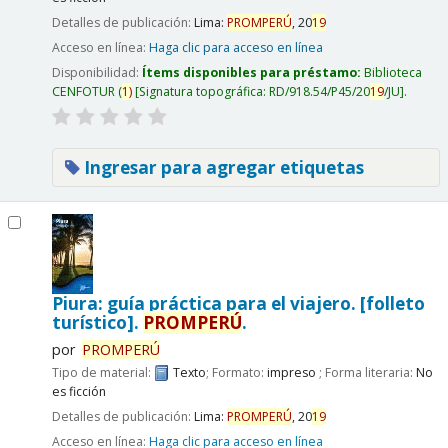
Detalles de publicación:
Lima:
PROMPERÚ
,
20
19
Acceso en línea:
Haga clic para acceso en línea
Disponibilidad:
Ítems disponibles para préstamo:
Biblioteca
CENFOTUR
(
1)
Signatura topográfica:
RD/918.54/P45/20
19
/JU
.
Ingresar para agregar etiquetas
Piura: guía práctica para el viajero. [folleto
turístico].
PROMPERÚ
.
por
PROMPERÚ
Tipo de material:
Texto
; Formato:
impreso
; Forma literaria:
No
es ficción
Detalles de publicación:
Lima:
PROMPERÚ
,
20
19
Acceso en línea:
Haga clic para acceso en línea