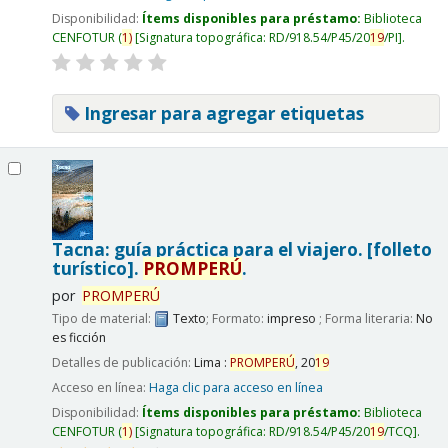
Disponibilidad:
Ítems disponibles para préstamo:
Biblioteca
CENFOTUR
(
1)
Signatura topográfica:
RD/918.54/P45/20
19
/PI
.
Ingresar para agregar etiquetas
Tacna: guía práctica para el viajero. [folleto
turístico].
PROMPERÚ
.
por
PROMPERÚ
Tipo de material:
Texto
; Formato:
impreso
; Forma literaria:
No
es ficción
Detalles de publicación:
Lima :
PROMPERÚ
,
20
19
Acceso en línea:
Haga clic para acceso en línea
Disponibilidad:
Ítems disponibles para préstamo:
Biblioteca
CENFOTUR
(
1)
Signatura topográfica:
RD/918.54/P45/20
19
/TCQ
.