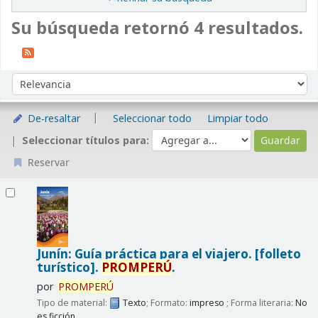
Su búsqueda retornó 4 resultados.
Ordenar
Ordenar por:
De-resaltar
Seleccionar todo
Limpiar todo
Seleccionar títulos para:
Reservar
Resultados
Junín: Guía práctica para el viajero. [folleto
turístico].
PROMPERÚ
.
por
PROMPERÚ
Tipo de material:
Texto
; Formato:
impreso
; Forma literaria:
No
es ficción