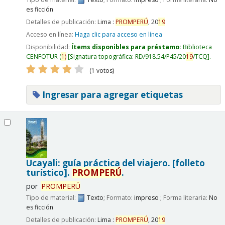
es ficción
Detalles de publicación:
Lima :
PROMPERÚ
,
20
19
Acceso en línea:
Haga clic para acceso en línea
Disponibilidad:
Ítems disponibles para préstamo:
Biblioteca
CENFOTUR
(
1)
Signatura topográfica:
RD/918.54/P45/20
19
/TCQ
.
(1 votos)
Ingresar para agregar etiquetas
Ucayali: guía práctica del viajero. [folleto
turístico].
PROMPERÚ
.
por
PROMPERÚ
Tipo de material:
Texto
; Formato:
impreso
; Forma literaria:
No
es ficción
Detalles de publicación:
Lima :
PROMPERÚ
,
20
19