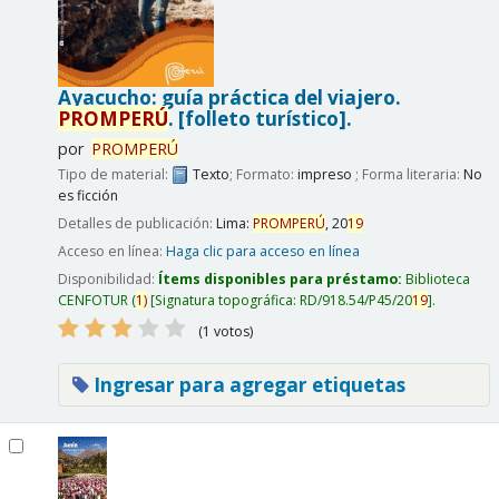
Ayacucho: guía práctica del viajero.
PROMPERÚ
.
[folleto turístico].
por
PROMPERÚ
Tipo de material:
Texto
; Formato:
impreso
; Forma literaria:
No
es ficción
Detalles de publicación:
Lima:
PROMPERÚ
,
20
19
Acceso en línea:
Haga clic para acceso en línea
Disponibilidad:
Ítems disponibles para préstamo:
Biblioteca
CENFOTUR
(
1)
Signatura topográfica:
RD/918.54/P45/20
19
.
(1 votos)
Ingresar para agregar etiquetas