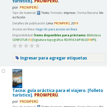
turístico].
PROMPERÚ
.
por
PROMPERÚ
Tipo de material:
Texto
; Formato:
impreso
; Forma literaria:
No
es ficción
Detalles de publicación:
Lima:
PROMPERÚ
,
20
19
Acceso en línea:
Haga clic para acceso en línea
Disponibilidad:
Ítems disponibles para préstamo:
Biblioteca
CENFOTUR
(
1)
Signatura topográfica:
RD/918.54/P45/20
19
/PI
.
Ingresar para agregar etiquetas
Tacna: guía práctica para el viajero. [folleto
turístico].
PROMPERÚ
.
por
PROMPERÚ
Tipo de material:
Texto
; Formato:
impreso
; Forma literaria:
No