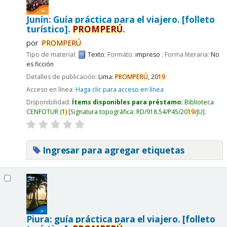
Junín: Guía práctica para el viajero. [folleto
turístico].
PROMPERÚ
.
por
PROMPERÚ
Tipo de material:
Texto
; Formato:
impreso
; Forma literaria:
No
es ficción
Detalles de publicación:
Lima:
PROMPERÚ
,
20
19
Acceso en línea:
Haga clic para acceso en línea
Disponibilidad:
Ítems disponibles para préstamo:
Biblioteca
CENFOTUR
(
1)
Signatura topográfica:
RD/918.54/P45/20
19
/JU
.
Ingresar para agregar etiquetas
Piura: guía práctica para el viajero. [folleto