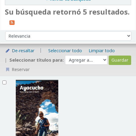
Su búsqueda retornó 5 resultados.
Ordenar
Ordenar por:
De-resaltar
Seleccionar todo
Limpiar todo
Seleccionar títulos para:
Reservar
Resultados