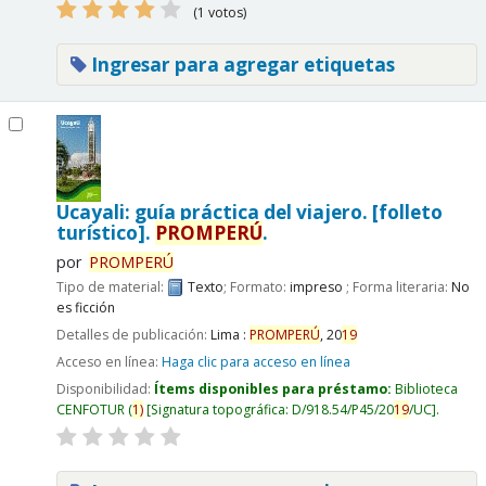
(1 votos)
Ingresar para agregar etiquetas
Ucayali: guía práctica del viajero. [folleto
turístico].
PROMPERÚ
.
por
PROMPERÚ
Tipo de material:
Texto
; Formato:
impreso
; Forma literaria:
No
es ficción
Detalles de publicación:
Lima :
PROMPERÚ
,
20
19
Acceso en línea:
Haga clic para acceso en línea
Disponibilidad:
Ítems disponibles para préstamo:
Biblioteca
CENFOTUR
(
1)
Signatura topográfica:
D/918.54/P45/20
19
/UC
.