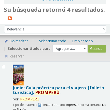
Su búsqueda retornó 4 resultados.
Ordenar
Ordenar por:
De-resaltar
Seleccionar todo
Limpiar todo
Seleccionar títulos para:
Reservar
Resultados
Junín: Guía práctica para el viajero. [folleto
turístico].
PROMPERÚ
.
por
PROMPERÚ
Tipo de material:
Texto
; Formato:
impreso
; Forma literaria:
No
es ficción