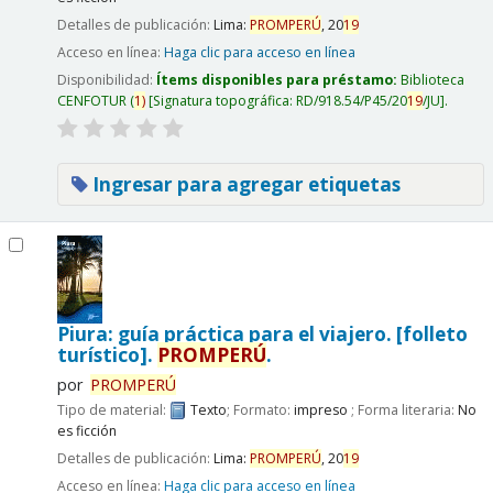
Detalles de publicación:
Lima:
PROMPERÚ
,
20
19
Acceso en línea:
Haga clic para acceso en línea
Disponibilidad:
Ítems disponibles para préstamo:
Biblioteca
CENFOTUR
(
1)
Signatura topográfica:
RD/918.54/P45/20
19
/JU
.
Ingresar para agregar etiquetas
Piura: guía práctica para el viajero. [folleto
turístico].
PROMPERÚ
.
por
PROMPERÚ
Tipo de material:
Texto
; Formato:
impreso
; Forma literaria:
No
es ficción
Detalles de publicación:
Lima:
PROMPERÚ
,
20
19
Acceso en línea:
Haga clic para acceso en línea