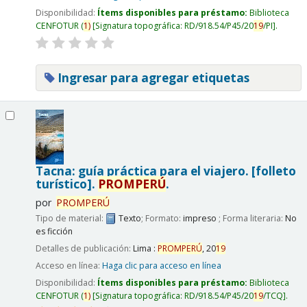
Disponibilidad:
Ítems disponibles para préstamo:
Biblioteca
CENFOTUR
(
1)
Signatura topográfica:
RD/918.54/P45/20
19
/PI
.
Ingresar para agregar etiquetas
Tacna: guía práctica para el viajero. [folleto
turístico].
PROMPERÚ
.
por
PROMPERÚ
Tipo de material:
Texto
; Formato:
impreso
; Forma literaria:
No
es ficción
Detalles de publicación:
Lima :
PROMPERÚ
,
20
19
Acceso en línea:
Haga clic para acceso en línea
Disponibilidad:
Ítems disponibles para préstamo:
Biblioteca
CENFOTUR
(
1)
Signatura topográfica:
RD/918.54/P45/20
19
/TCQ
.