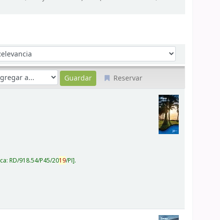
denar por:
Reservar
ica:
RD/918.54/P45/20
19
/PI
.