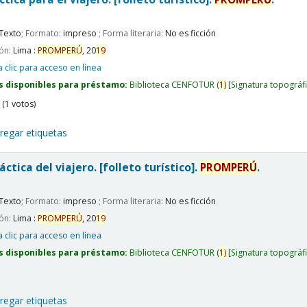
Texto
; Formato:
impreso
; Forma literaria:
No es ficción
ión:
Lima :
PROMPERÚ
,
20
19
 clic para acceso en línea
s disponibles para préstamo:
Biblioteca CENFOTUR
(
1)
Signatura topográf
(1 votos)
regar etiquetas
áctica del viajero. [folleto turístico].
PROMPERÚ
.
Texto
; Formato:
impreso
; Forma literaria:
No es ficción
ión:
Lima :
PROMPERÚ
,
20
19
 clic para acceso en línea
s disponibles para préstamo:
Biblioteca CENFOTUR
(
1)
Signatura topográf
regar etiquetas