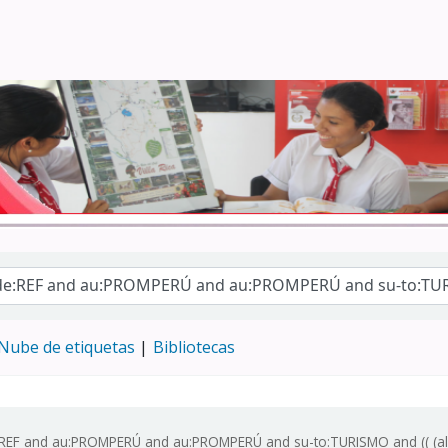
Turismo - CENFOTUR
Nube de etiquetas
Bibliotecas
:REF and au:PROMPERÚ and au:PROMPERÚ and su-to:TURISMO and (( (all