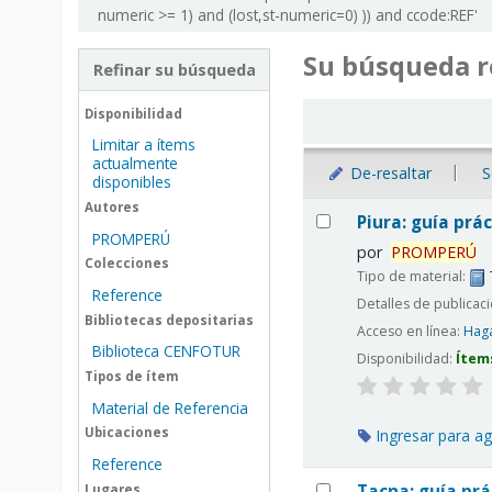
numeric >= 1) and (lost,st-numeric=0) )) and ccode:REF'
Su búsqueda r
Refinar su búsqueda
Ordenar
Disponibilidad
Limitar a ítems
actualmente
De-resaltar
S
disponibles
Resultados
Autores
Piura: guía prác
PROMPERÚ
por
PROMPERÚ
Colecciones
Tipo de material:
Reference
Detalles de publicac
Bibliotecas depositarias
Acceso en línea:
Haga
Biblioteca CENFOTUR
Disponibilidad:
Ítem
Tipos de ítem
Material de Referencia
Ubicaciones
Ingresar para ag
Reference
Tacna: guía prác
Lugares