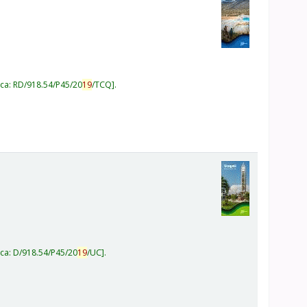
ica:
RD/918.54/P45/20
19
/TCQ
.
ica:
D/918.54/P45/20
19
/UC
.