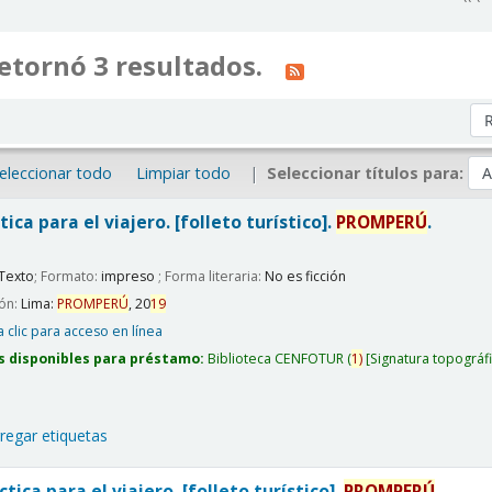
etornó 3 resultados.
Or
eleccionar todo
Limpiar todo
Seleccionar títulos para:
tica para el viajero. [folleto turístico].
PROMPERÚ
.
Texto
; Formato:
impreso
; Forma literaria:
No es ficción
ión:
Lima:
PROMPERÚ
,
20
19
 clic para acceso en línea
s disponibles para préstamo:
Biblioteca CENFOTUR
(
1)
Signatura topográf
regar etiquetas
tica para el viajero. [folleto turístico].
PROMPERÚ
.