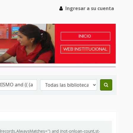
Ingresar a su cuenta
records,AlwaysMatches='') and (not-onloan-count,st-