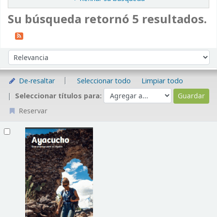
Su búsqueda retornó 5 resultados.
Ordenar
Ordenar por:
De-resaltar
Seleccionar todo
Limpiar todo
Seleccionar títulos para:
Reservar
Resultados