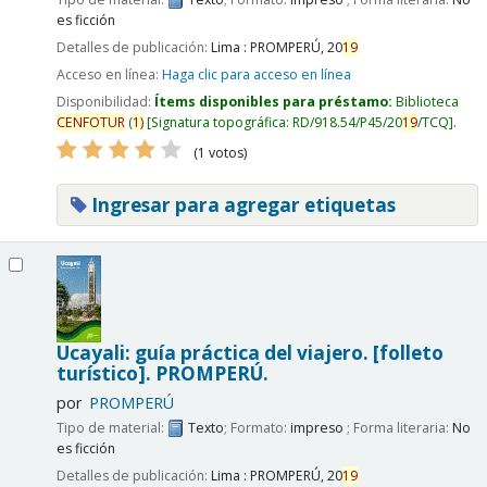
es ficción
Detalles de publicación:
Lima :
PROMPERÚ,
20
19
Acceso en línea:
Haga clic para acceso en línea
Disponibilidad:
Ítems disponibles para préstamo:
Biblioteca
CENFOTUR
(
1)
Signatura topográfica:
RD/918.54/P45/20
19
/TCQ
.
(1 votos)
Ingresar para agregar etiquetas
Ucayali: guía práctica del viajero. [folleto
turístico].
PROMPERÚ.
por
PROMPERÚ
Tipo de material:
Texto
; Formato:
impreso
; Forma literaria:
No
es ficción
Detalles de publicación:
Lima :
PROMPERÚ,
20
19