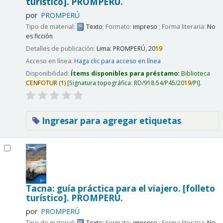
turístico].
PROMPERÚ.
por
PROMPERÚ
Tipo de material:
Texto
; Formato:
impreso
; Forma literaria:
No
es ficción
Detalles de publicación:
Lima:
PROMPERÚ,
20
19
Acceso en línea:
Haga clic para acceso en línea
Disponibilidad:
Ítems disponibles para préstamo:
Biblioteca
CENFOTUR
(
1)
Signatura topográfica:
RD/918.54/P45/20
19
/PI
.
Ingresar para agregar etiquetas
Tacna: guía práctica para el viajero. [folleto
turístico].
PROMPERÚ.
por
PROMPERÚ
Tipo de material:
Texto
; Formato:
impreso
; Forma literaria:
No