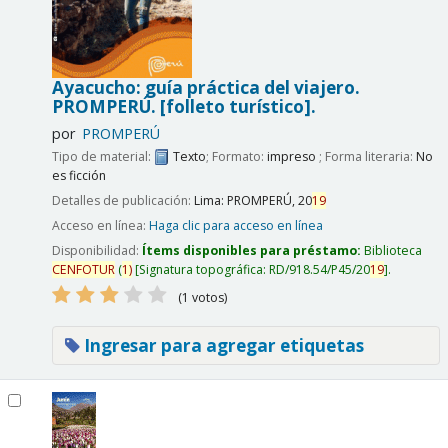
Ayacucho: guía práctica del viajero.
PROMPERÚ.
[folleto turístico].
por
PROMPERÚ
Tipo de material:
Texto
; Formato:
impreso
; Forma literaria:
No
es ficción
Detalles de publicación:
Lima:
PROMPERÚ,
20
19
Acceso en línea:
Haga clic para acceso en línea
Disponibilidad:
Ítems disponibles para préstamo:
Biblioteca
CENFOTUR
(
1)
Signatura topográfica:
RD/918.54/P45/20
19
.
(1 votos)
Ingresar para agregar etiquetas