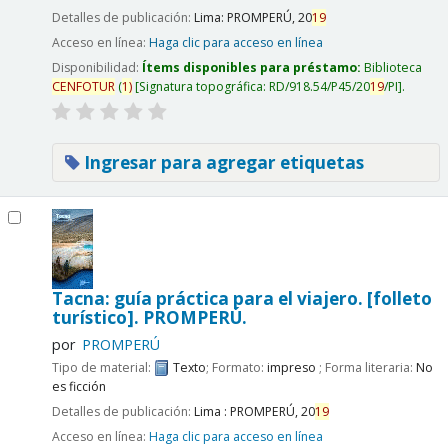
Detalles de publicación:
Lima:
PROMPERÚ,
20
19
Acceso en línea:
Haga clic para acceso en línea
Disponibilidad:
Ítems disponibles para préstamo:
Biblioteca
CENFOTUR
(
1)
Signatura topográfica:
RD/918.54/P45/20
19
/PI
.
Ingresar para agregar etiquetas
Tacna: guía práctica para el viajero. [folleto
turístico].
PROMPERÚ.
por
PROMPERÚ
Tipo de material:
Texto
; Formato:
impreso
; Forma literaria:
No
es ficción
Detalles de publicación:
Lima :
PROMPERÚ,
20
19
Acceso en línea:
Haga clic para acceso en línea