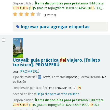
Disponibilidad:
Ítems disponibles para préstamo:
Biblioteca
CENFOTUR
(
1)
Signatura topográfica:
RD/918.54/P45/20
19
/TCQ
.
(1 votos)
Ingresar para agregar etiquetas
Ucayali: guía práctica
del
viajero. [folleto
turístico].
PROMPERÚ.
por
PROMPERÚ
Tipo de material:
Texto
; Formato:
impreso
; Forma literaria:
No
es ficción
Detalles de publicación:
Lima :
PROMPERÚ,
20
19
Acceso en línea:
Haga clic para acceso en línea
Disponibilidad:
Ítems disponibles para préstamo:
Biblioteca
CENFOTUR
(
1)
Signatura topográfica:
D/918.54/P45/20
19
/UC
.