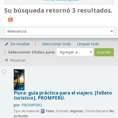
Su búsqueda retornó 3 resultados.
Ordenar
Ordenar por:
De-resaltar
Seleccionar todo
Limpiar todo
Seleccionar títulos para:
Reservar
Resultados
Piura: guía práctica para el viajero. [folleto
turístico].
PROMPERÚ.
por
PROMPERÚ
Tipo de material:
Texto
; Formato:
impreso
; Forma literaria:
No
es ficción