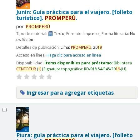
Junín: Guía práctica para el viajero. [folleto
turístico].
PROMPERÚ
.
por
PROMPERÚ
Tipo de material:
Texto
; Formato:
impreso
; Forma literaria:
No
es ficción
Detalles de publicación:
Lima:
PROMPERÚ
,
20
19
Acceso en línea:
Haga clic para acceso en línea
Disponibilidad:
Ítems disponibles para préstamo:
Biblioteca
CENFOTUR
(
1)
Signatura topográfica:
RD/918.54/P45/20
19
/JU
.
Ingresar para agregar etiquetas
Piura: guía práctica para el viajero. [folleto