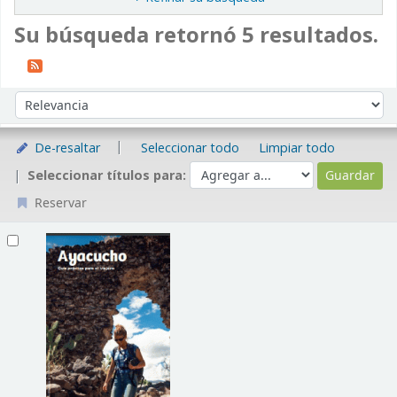
Su búsqueda retornó 5 resultados.
Ordenar
Ordenar por:
De-resaltar
Seleccionar todo
Limpiar todo
Seleccionar títulos para:
Reservar
Resultados