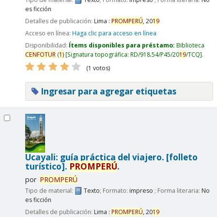
es ficción
Detalles de publicación:
Lima :
PROMPERÚ
,
20
19
Acceso en línea:
Haga clic para acceso en línea
Disponibilidad:
Ítems disponibles para préstamo:
Biblioteca
CENFOTUR
(
1)
Signatura topográfica:
RD/918.54/P45/20
19
/TCQ
.
(1 votos)
Ingresar para agregar etiquetas
Ucayali: guía práctica del viajero. [folleto
turístico].
PROMPERÚ
.
por
PROMPERÚ
Tipo de material:
Texto
; Formato:
impreso
; Forma literaria:
No
es ficción
Detalles de publicación:
Lima :
PROMPERÚ
,
20
19