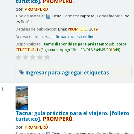
turístico].
PROMPERÚ
.
por
PROMPERÚ
Tipo de material:
Texto
; Formato:
impreso
; Forma literaria:
No
es ficción
Detalles de publicación:
Lima:
PROMPERÚ
,
20
19
Acceso en línea:
Haga clic para acceso en línea
Disponibilidad:
Ítems disponibles para préstamo:
Biblioteca
CENFOTUR
(
1)
Signatura topográfica:
RD/918.54/P45/20
19
/PI
.
Ingresar para agregar etiquetas
Tacna: guía práctica para el viajero. [folleto
turístico].
PROMPERÚ
.
por
PROMPERÚ
Tipo de material:
Texto
; Formato:
impreso
; Forma literaria:
No