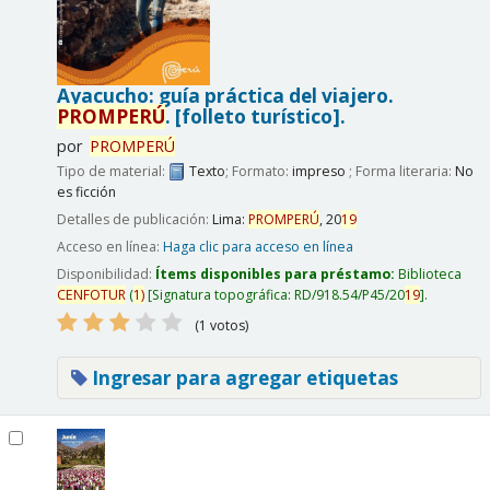
Ayacucho: guía práctica del viajero.
PROMPERÚ
.
[folleto turístico].
por
PROMPERÚ
Tipo de material:
Texto
; Formato:
impreso
; Forma literaria:
No
es ficción
Detalles de publicación:
Lima:
PROMPERÚ
,
20
19
Acceso en línea:
Haga clic para acceso en línea
Disponibilidad:
Ítems disponibles para préstamo:
Biblioteca
CENFOTUR
(
1)
Signatura topográfica:
RD/918.54/P45/20
19
.
(1 votos)
Ingresar para agregar etiquetas