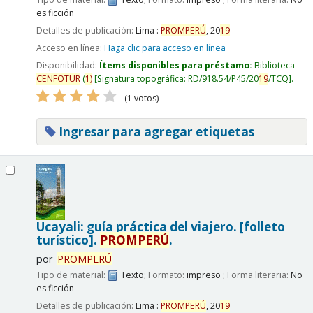
es ficción
Detalles de publicación:
Lima :
PROMPERÚ
,
20
19
Acceso en línea:
Haga clic para acceso en línea
Disponibilidad:
Ítems disponibles para préstamo:
Biblioteca
CENFOTUR
(
1)
Signatura topográfica:
RD/918.54/P45/20
19
/TCQ
.
(1 votos)
Ingresar para agregar etiquetas
Ucayali: guía práctica del viajero. [folleto
turístico].
PROMPERÚ
.
por
PROMPERÚ
Tipo de material:
Texto
; Formato:
impreso
; Forma literaria:
No
es ficción
Detalles de publicación:
Lima :
PROMPERÚ
,
20
19