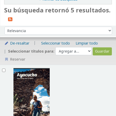
Su búsqueda retornó 5 resultados.
Ordenar
Ordenar por:
De-resaltar
Seleccionar todo
Limpiar todo
Seleccionar títulos para:
Reservar
Resultados