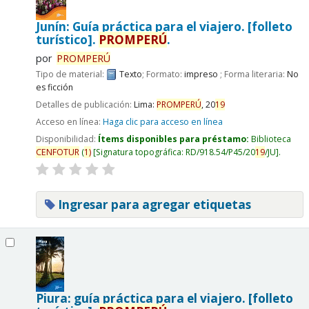
Junín: Guía práctica para el viajero. [folleto
turístico].
PROMPERÚ
.
por
PROMPERÚ
Tipo de material:
Texto
; Formato:
impreso
; Forma literaria:
No
es ficción
Detalles de publicación:
Lima:
PROMPERÚ
,
20
19
Acceso en línea:
Haga clic para acceso en línea
Disponibilidad:
Ítems disponibles para préstamo:
Biblioteca
CENFOTUR
(
1)
Signatura topográfica:
RD/918.54/P45/20
19
/JU
.
Ingresar para agregar etiquetas
Piura: guía práctica para el viajero. [folleto