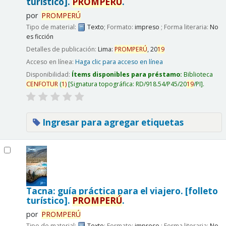
turístico].
PROMPERÚ
.
por
PROMPERÚ
Tipo de material:
Texto
; Formato:
impreso
; Forma literaria:
No
es ficción
Detalles de publicación:
Lima:
PROMPERÚ
,
20
19
Acceso en línea:
Haga clic para acceso en línea
Disponibilidad:
Ítems disponibles para préstamo:
Biblioteca
CENFOTUR
(
1)
Signatura topográfica:
RD/918.54/P45/20
19
/PI
.
Ingresar para agregar etiquetas
Tacna: guía práctica para el viajero. [folleto
turístico].
PROMPERÚ
.
por
PROMPERÚ
Tipo de material:
Texto
; Formato:
impreso
; Forma literaria:
No