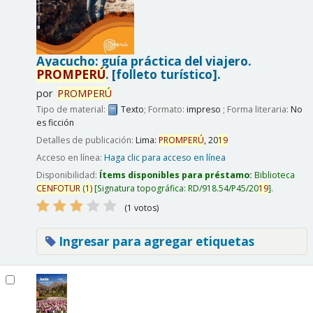
Ayacucho: guía práctica del viajero.
PROMPERÚ
.
[folleto turístico].
por
PROMPERÚ
Tipo de material:
Texto
; Formato:
impreso
; Forma literaria:
No
es ficción
Detalles de publicación:
Lima:
PROMPERÚ
,
20
19
Acceso en línea:
Haga clic para acceso en línea
Disponibilidad:
Ítems disponibles para préstamo:
Biblioteca
CENFOTUR
(
1)
Signatura topográfica:
RD/918.54/P45/20
19
.
(1 votos)
Ingresar para agregar etiquetas