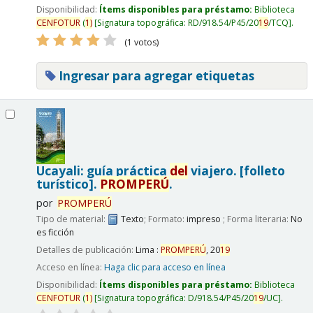
Disponibilidad:
Ítems disponibles para préstamo:
Biblioteca
CENFOTUR
(
1)
Signatura topográfica:
RD/918.54/P45/20
19
/TCQ
.
(1 votos)
Ingresar para agregar etiquetas
Ucayali: guía práctica
del
viajero. [folleto
turístico].
PROMPERÚ
.
por
PROMPERÚ
Tipo de material:
Texto
; Formato:
impreso
; Forma literaria:
No
es ficción
Detalles de publicación:
Lima :
PROMPERÚ
,
20
19
Acceso en línea:
Haga clic para acceso en línea
Disponibilidad:
Ítems disponibles para préstamo:
Biblioteca
CENFOTUR
(
1)
Signatura topográfica:
D/918.54/P45/20
19
/UC
.