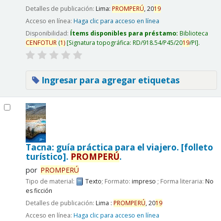
Detalles de publicación:
Lima:
PROMPERÚ
,
20
19
Acceso en línea:
Haga clic para acceso en línea
Disponibilidad:
Ítems disponibles para préstamo:
Biblioteca
CENFOTUR
(
1)
Signatura topográfica:
RD/918.54/P45/20
19
/PI
.
Ingresar para agregar etiquetas
Tacna: guía práctica para el viajero. [folleto
turístico].
PROMPERÚ
.
por
PROMPERÚ
Tipo de material:
Texto
; Formato:
impreso
; Forma literaria:
No
es ficción
Detalles de publicación:
Lima :
PROMPERÚ
,
20
19
Acceso en línea:
Haga clic para acceso en línea