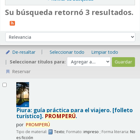
Su búsqueda retornó 3 resultados.
Ordenar
Ordenar por:
De-resaltar
Seleccionar todo
Limpiar todo
Seleccionar títulos para:
Reservar
Resultados
Piura: guía práctica para el viajero. [folleto
turístico].
PROMPERÚ
.
por
PROMPERÚ
Tipo de material:
Texto
; Formato:
impreso
; Forma literaria:
No
es ficción